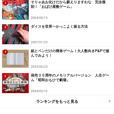
そりゃあお化けだから蘇えりますわな 完全復
2
刻！「おばけ屋敷ゲーム」
2004/08/15
ダイスを世界一かっこよく振る方法
3
2007/01/23
紙とペンだけの簡単ゲーム！大人数向きP&Pで遊
4
んでみよう！
2023/06/23
発売３５周年のメモリアルバージョン 人生ゲー
5
ム「昭和おもひで劇場」
2004/02/15
ランキングをもっと見る