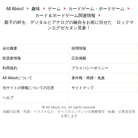
>
>
>
>
All About
趣味
ゲーム
カードゲーム・ボードゲーム
>
カード＆ボードゲーム関連情報
親子の絆を、デジタルとアナログの融合をお前に任せた ロックマ
ンエグゼカタン見参！
会社概要
採用情報
投資家情報
広告掲載
利用規約
プライバシーポリシー
All Aboutについて
著作権・商標・免責
当サイトの情報についての注意
サイトマップ
ヘルプ
© All About, Inc. All rights reserved.
掲載の記事・写真・イラストなど、すべてのコンテンツの無断複写・転載・公衆送信等
を禁じます