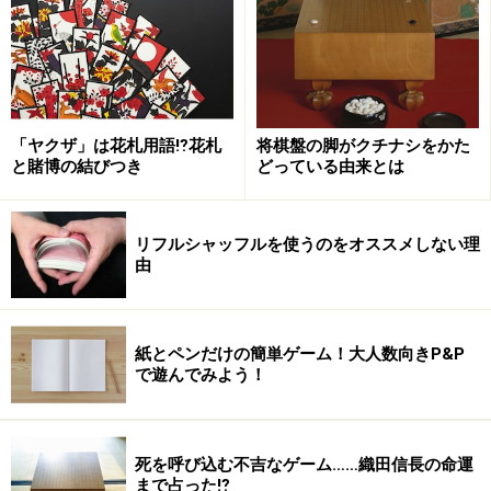
「ヤクザ」は花札用語⁉花札
将棋盤の脚がクチナシをかた
と賭博の結びつき
どっている由来とは
リフルシャッフルを使うのをオススメしない理
由
紙とペンだけの簡単ゲーム！大人数向きP&P
で遊んでみよう！
死を呼び込む不吉なゲーム……織田信長の命運
まで占った⁉︎