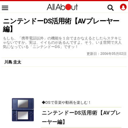
ニンテンドーDS活用術【AVプレーヤー
編】
もしも、「携帯電話以外」の機能を１台でまかなえるとしたらステキじ
ゃないですか。実は、イイものがあるんですよ。そう、いま世間で大人
気になっている「ニンテンドーDS」ですッ！
更新日：
2006年05月02日
川島 圭太
◆DSで音楽や動画を楽しむ！
ニンテンドーDS活用術【AVプレ
ーヤー編】