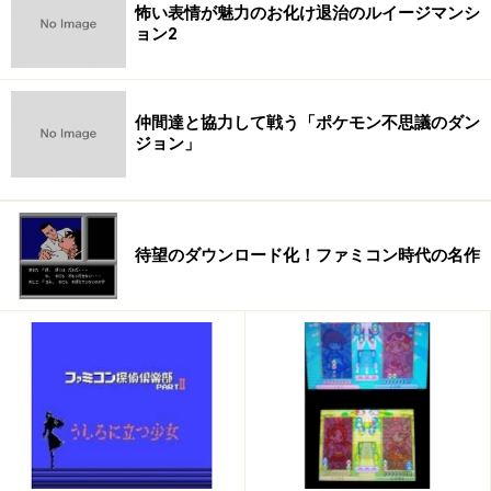
怖い表情が魅力のお化け退治のルイージマンシ
ョン2
◆あとは、やっぱりゲームも楽しみたい！
ニンテンドーDS活用術【ゲーム
仲間達と協力して戦う「ポケモン不思議のダン
ジョン」
編】
※記事内容は執筆時点のものです。最新の内容をご確認くださ
待望のダウンロード化！ファミコン時代の名作
い。
【編集部おすすめの購入サイト】
Amazonでニンテンドー DS・3DS のゲームをチェ
ック！
楽天市場でニンテンドー DS・3DS のゲームをチェ
ック！