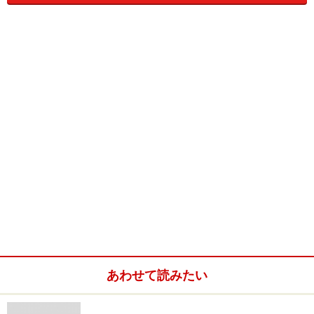
・
「PLAY-YAN micro」公式サイト
<< 最初のページに戻る
◆まだまだある！ ニンテンドーDSの４大活用術↓↓
◆DSが海外旅行をサポート！ テレビやネット
も観れる！
ニンテンドーDS活用術【旅行・お
出かけ編】
◆脳を、英語力をDSで鍛えられる！ 電子辞書
にも！
あわせて読みたい
ニンテンドーDS活用術【脳トレ・
学習編】