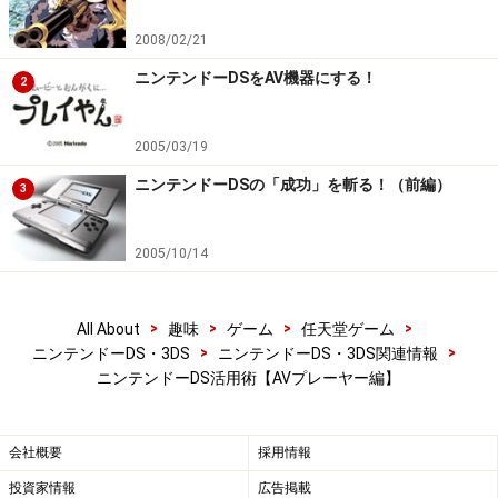
2008/02/21
ニンテンドーDSをAV機器にする！
2
2005/03/19
ニンテンドーDSの「成功」を斬る！（前編）
3
2005/10/14
>
>
>
>
All About
趣味
ゲーム
任天堂ゲーム
>
>
ニンテンドーDS・3DS
ニンテンドーDS・3DS関連情報
ニンテンドーDS活用術【AVプレーヤー編】
会社概要
採用情報
投資家情報
広告掲載