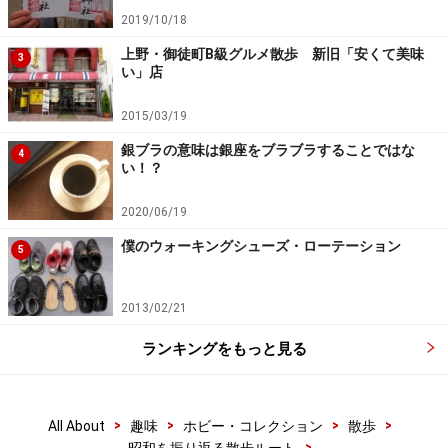
2019/10/18
上野・御徒町B級グルメ散歩 新旧「安くて美味
3
い」店
2015/03/19
銀ブラの意味は銀座をブラブラすることではな
4
い！？
2020/06/19
僕のウォーキングシューズ・ローテーション
5
2013/02/21
ランキングをもっと見る
>
>
>
>
All About
趣味
ホビー・コレクション
散歩
>