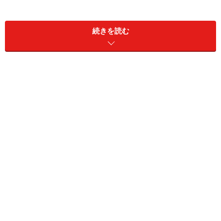
シロ食堂」の動画
を見ると、いやぁ、懐かしいなぁ、昔
のままだ！
続きを読む
というのも、僕は1982年の4月から半年、86年から4年ほ
ど荻窪に住んでいたのだ。無性にあの商店街へ行きたく
なった。というわけで、荻窪駅へGO！
JR荻窪駅北口
※記事内容は執筆時点のものです。最新の内容をご確認くださ
い。
次のページへ
1
/
4