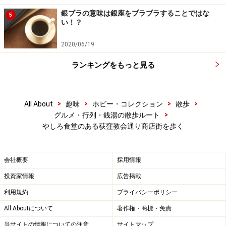
銀ブラの意味は銀座をブラブラすることではな
5
い！？
2020/06/19
ランキングをもっと見る
>
>
>
>
All About
趣味
ホビー・コレクション
散歩
>
グルメ・行列・銭湯の散歩ルート
やしろ食堂のある荻窪教会通り商店街を歩く
会社概要
採用情報
投資家情報
広告掲載
利用規約
プライバシーポリシー
All Aboutについて
著作権・商標・免責
当サイトの情報についての注意
サイトマップ