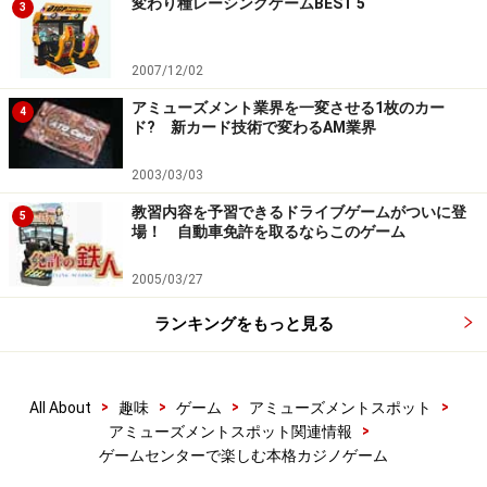
変わり種レーシングゲームBEST 5
3
手ディーラーや落ち着いたベテランディーラーなど独自
のクセを持っている。こうしたキャラクターたちのクセ
2007/12/02
を読んでヒットやスタンドなどの選択肢を選ぶなど、対
人勝負ならではの楽しさを演出しています。
アミューズメント業界を一変させる1枚のカー
4
ド? 新カード技術で変わるAM業界
また、クセのあるディーラーを用意したことで対人勝負
のリアルさも演出されているので、いきなり本場カジノ
2003/03/03
でのディーラー対戦に自信がない人は、このゲームで腕
教習内容を予習できるドライブゲームがついに登
5
試しを兼ねた予行演習としてプレーしてみるのもいいで
場！ 自動車免許を取るならこのゲーム
しょう。
2005/03/27
ランキングをもっと見る
こんなカジノゲームもおすすめです
>
>
>
>
All About
趣味
ゲーム
アミューズメントスポット
>
アミューズメントスポット関連情報
ゲームセンターで楽しむ本格カジノゲーム
ゴールデンブラックジャックの本体。プレーヤー前に実際