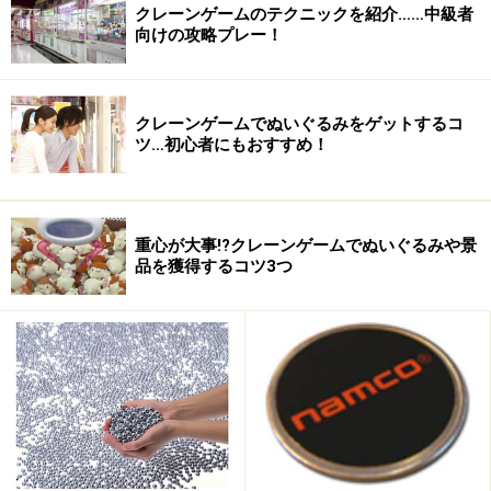
カジノゲームと言えば、キノなどのランダムナンバーゲ
クレーンゲームのテクニックを紹介……中級者
向けの攻略プレー！
ームを除くと、ルーレットやダイス、トランプなどを使
用するテーブルゲームとスロットマシンなどのマシンゲ
ームに分類することができます。カジノゲームと言う
クレーンゲームでぬいぐるみをゲットするコ
と、ディーラーと呼ばれる人がつくテーブルゲームを連
ツ…初心者にもおすすめ！
想する人が多いのではないでしょうか。
重心が大事!?クレーンゲームでぬいぐるみや景
品を獲得するコツ3つ