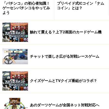
「パチンコ」の初心者知識！
プリペイド式ICコイン「ナム
ゲーセンパチンコをやってみ
コイン」とは？
よう
テーブルゲームのなかでも、ブラックジャックなどのゲ
ームはプレーヤー同士での対戦ではなく、ディーラーと
の対戦となります。21により近い数の組み合わせのカー
触れて震える？上下2画面のカードゲーム機
ドを競うブラックジャックでは、カードを追加する「ヒ
ット」や持ちカードで勝負に出る「スタンド」などを選
択します。そこにはディーラーとの駆け引きがあり、対
チャットで楽しさ広がる対戦レースゲーム
人勝負ならではの楽しさがあるのです。
しかし、マシン相手となる従来のゲームマシンでは、い
くら人の思考に近いプログラムを搭載しても、そこにデ
クイズゲームとTVクイズ番組がコラボ？
ィーラーはいないので、本場カジノの緊張感を味わうこ
とはできませんでした。
あのダーツゲームが全国ネット対戦対応へ