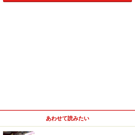
こうした最新機種では、上級者はよりリアルなゲーム展
開を楽しむこともできるでしょう。また、初心者であれ
ば、誰の目を気にすることなくプレーできるので、カジ
ノデートで恥をかく前にカジノゲームのルールを覚える
ことができるでしょう。
本場カジノの雰囲気を味わえるテーブルゲ
あわせて読みたい
ーム