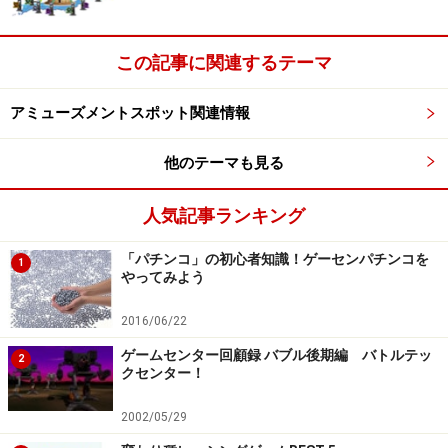
ディーラーとの駆け引きも楽しめるカジノ
ゲーム
この記事に関連するテーマ
アミューズメントスポット関連情報
登場するディーラーは6人。みなクセのあるキャラクターば
他のテーマも見る
かりだ
(C)2007 ARUZE CORP. All Rights Reserved.
人気記事ランキング
そんなゲーム機ならではの不満を解消したのが、アルゼ
「パチンコ」の初心者知識！ゲーセンパチンコを
の「Dealer's Angels BLACKJACK」。同ゲームでは、プレ
1
やってみよう
ーヤーシートの前面に設置された大型画面にCGキャラク
ターのディーラーを配置しただけでなく、3Dモーション
2016/06/22
キャプチャーで本物のプロディーラーの動きを完全再現
ゲームセンター回顧録 バブル後期編 バトルテッ
2
クセンター！
しています。
2002/05/29
このCGキャラクターによるディーラーは、経験不足な若