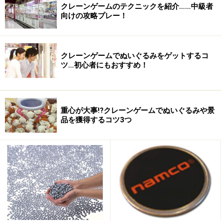
とで、左右自由に移動できること。
クレーンゲームのテクニックを紹介……中級者
向けの攻略プレー！
ステージの遮蔽物などを利用して身を隠しながらプレー
するなどフットペダルを使った戦略が必要で、一定時間
クレーンゲームでぬいぐるみをゲットするコ
敵に照準を合わせることで発動する「ズーム」や、ズー
ツ…初心者にもおすすめ！
ム中に頭を撃つと大ダメージとなる「ヘッドショット」
などのテクニックもゲームシステムをより奥深いものに
しています。
重心が大事!?クレーンゲームでぬいぐるみや景
品を獲得するコツ3つ