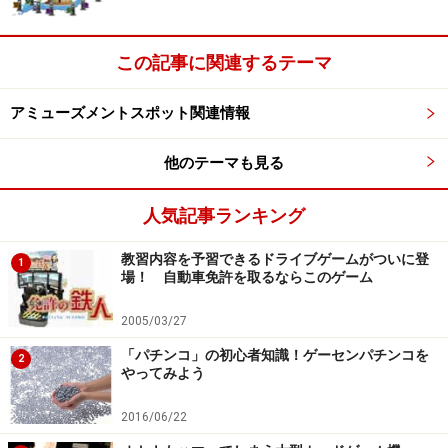
独特のカラーリングと不気味なカーテンが目を引く筐体
(C)1999 2007 Konami Digital Entertainment Co., Ltd.
この記事に関連するテーマ
「2 SPICY」が1対1のガンシューティングゲームなら、
コナミの「
サイレントヒル・アーケード
」はホラーなガ
アミューズメントスポット関連情報
ンシューティングゲーム。映画化された家庭用ゲーム機
他のテーマも見る
の同名ホラーゲームのアーケード版となるこのゲームで
は、「サイレントヒル2」で登場した「リトル・バロネ
人気記事ランキング
ス号の謎」に迫るオリジナルストーリーが展開されま
す。
教習内容を予習できるドライブゲームがついに登
1
場！ 自動車免許を取るならこのゲーム
プレーヤーの前に立ちはだかるのは異形のクリーチャ
2005/03/27
ー。展開するストーリーは、プレーヤーが「クリーチャ
「パチンコ」の初心者知識！ゲーセンパチンコを
2
ーのいそうな部屋の扉を撃つ」、「わざと撃たずにクリ
やってみよう
ーチャーをやり過ごす」などの行動を選択することで分
2016/06/22
岐していくマルチエンディングシステムを採用。「e-
AMUSEMENT PASS」を使用すれば、前回の続きからプ