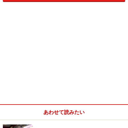
」（トゥー スパイシー）は、画面に現れる敵キャラクタ
ー撃ち倒す従来のガンシューティングゲームではありま
せん。このゲームは1対1の直接対決で勝負を決める「対
戦型ガンシューティングゲーム」なのです。
ゲームモードは店内通信でライバルプレーヤーと対戦す
る「バーサスモード」と、ミッションをクリアしていく
ことで、対人戦に必要なスキルを身につけることができ
あわせて読みたい
る「ストーリーモード」の2モードを用意しています。
そしてこのゲーム最大の特徴が、フットペダルを踏むこ