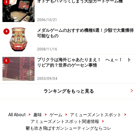
オトナもハマってしまう大型カードゲーム機
3
レーを再開できます。
2006/10/21
ゲーム筐体には、プレーヤーの頭部周囲を覆うように不
メダルゲームのおすすめ機種6選！少額で大量獲得
4
気味なカーテンがひかれ、カーテンの内側に立つと、プ
可能なもの
レーヤーを取り巻く6つのスピーカーによる5.1chサウン
2008/11/16
ドが響いてきます。カーテンはこのサラウンド効果を高
めつつ、周囲の視線からも解放する役目を果たして、よ
プリクラは海外じゃあたりまえ！ へぇ～！ ト
5
リビア的？世界のゲーセン事情
りゲーム世界に没頭できるでしょう。
2003/09/04
家庭用ゲーム機からのファンなら、是非ともプレーして
ランキングをもっと見る
おきたいですが、その凝った恐怖演出はファンならずと
も一度は体験しておきたいところ。恐怖世界を緊張しつ
つ探索し、クリーチャーの登場に絶叫して、有無を言わ
>
>
>
>
All About
趣味
ゲーム
アミューズメントスポット
さず銃を撃ちまくれば、頭の中が空っぽになるほどスッ
>
アミューズメントスポット関連情報
キリしますよ。
鬱も吹き飛ばすガンシューティングならコレ