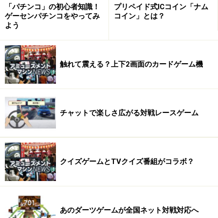
「パチンコ」の初心者知識！
プリペイド式ICコイン「ナム
ゲーセンパチンコをやってみ
コイン」とは？
よう
ガンシューティングゲームのシンプルな操作に、フット
触れて震える？上下2画面のカードゲーム機
ペダルなどの要素を加えたことで、女性やゲーム初心者
でも気軽に遊べるこのゲーム、デートにも最適です。ま
た、1対1の真剣勝負が楽しめるということで、友達との
チャットで楽しさ広がる対戦レースゲーム
ケンカ解決に、このゲームで西部劇のように決着をつけ
てみるなんていうのはいかがでしょう？
クイズゲームとTVクイズ番組がコラボ？
あのホラーゲームがゲームセンターに登
場！
あのダーツゲームが全国ネット対戦対応へ