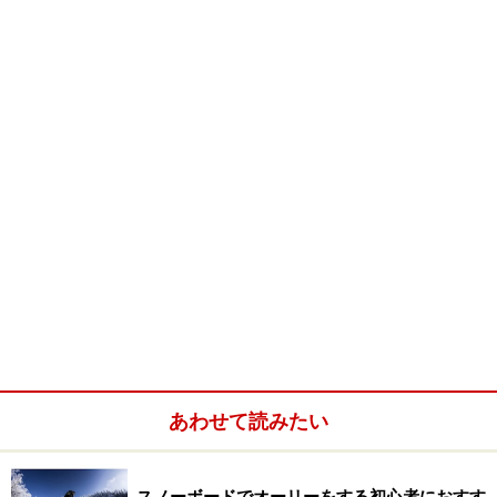
交換用ケーブル＆ボアレースツール。中央に書いてある
「130」が長さです
わかりづらいですが、表示の1番下、長細いタグに書いてあ
ります
BOAシステムを初めて見る人のほとんどが、「ワイヤー
（ケーブル）は切れませんか？」という質問をします
が、ケーブルは見た目ほど弱くはなく、そんなに簡単に
あわせて読みたい
は切れません。ただ絶対に切れないわけではないので、
ライディング中に突然ケーブルが切れてしまう、という
スノーボードでオーリーをする初心者におすす