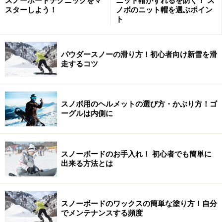
スノーボードテクニックをマ
ニット帽がずれるを防ぐ！ ス
スターしよう！
ノボのニット帽を選ぶポイン
ト
次のページへ
1
/
3
パウダースノーの滑り方！初心者向け新雪を滑
走するコツ
スノボ用のヘルメットの選び方・かぶり方！ゴ
ーグルは内側に
スノーボードのお手入れ！ 初心者でも簡単に
出来る方法とは
スノーボードのワックスの簡単な塗り方！自分
でメンテナンスする頻度