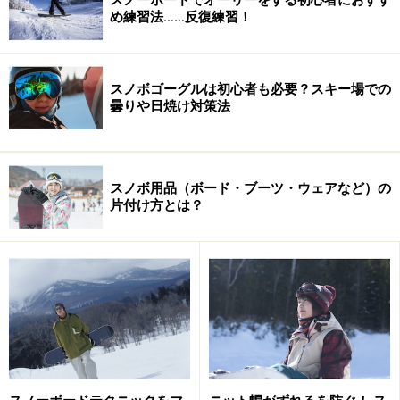
BOA特有のトラブルに備えて、購入時に付属されている
め練習法……反復練習！
「交換用ケーブル＆ボアレースツール」を必ずゲレンデ
まで持参しましょう。従来のシューレース（ヒモ）と違
って代用が利きませんので、これはホントにお忘れな
スノボゴーグルは初心者も必要？スキー場での
く！
曇りや日焼け対策法
また交換用ケーブルは、スノーボードショップに行けば
別売りもしています。購入の際は、ケーブルにはそれぞ
スノボ用品（ボード・ブーツ・ウェアなど）の
片付け方とは？
れのブーツサイズにあった「長さ」がありますので、マ
イブーツをチェックしてから買いに行くように。だいた
いブーツのタン裏側にあるサイズ表示付近に記載されて
います。
>>
次は、ボアレースツールの使い方
>>
※記事内容は執筆時点のものです。最新の内容をご確認くださ
い。