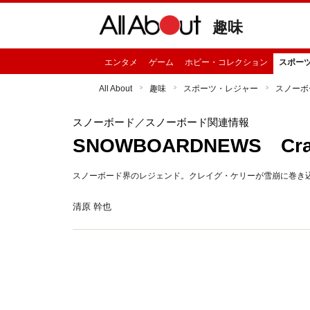
趣味
エンタメ
ゲーム
ホビー・コレクション
スポー
All About
趣味
スポーツ・レジャー
スノーボ
スノーボード
／スノーボード関連情報
SNOWBOARDNEWS Cra
スノーボード界のレジェンド。クレイグ・ケリーが雪崩に巻き
清原 幹也