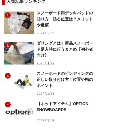
人気記事ランキング
スノーボード用デッキパッドの
1
貼り方・貼る位置は？メリット
や種類
2024/02/25
ダリングとは！新品スノーボー
2
ド購入時に行うまとめ【初心者
向け】
2023/01/29
スノーボードのビンディングの
3
正しい取り付け方！位置や幅の
ポイント
2024/02/28
【ホットアイテム】OPTION
4
SNOWBOARDS
2006/07/25