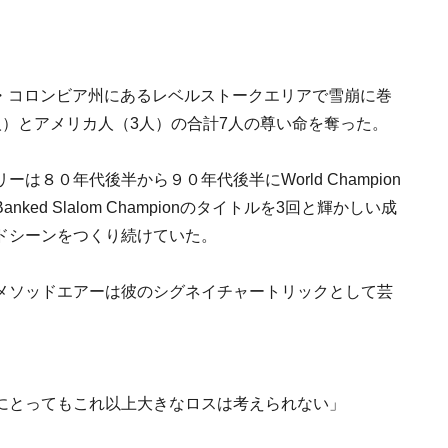
シュ・コロンビア州にあるレベルストークエリアで雪崩に巻
）とアメリカ人（3人）の合計7人の尊い命を奪った。
８０年代後半から９０年代後半にWorld Champion
 Banked Slalom Championのタイトルを3回と輝かしい成
ドシーンをつくり続けていた。
メソッドエアーは彼のシグネイチャートリックとして芸
にとってもこれ以上大きなロスは考えられない」