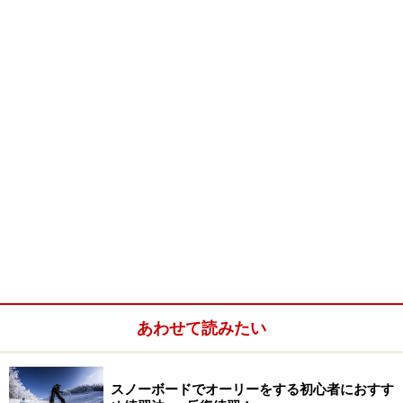
10/村上 大輔( K2 SNOWBOARDING）
11/鎌田 潤( Gray）
12/村上 史行( A-SEVEN）
13/吉野 満彦( BURTON）
推薦/植村能成( BURTON, VOLCOM）
◆
◆STRAIGHT JUMP◆
（有効投票総数：132,725票）
あわせて読みたい
RANK/選手名推薦( 推薦メーカー）
スノーボードでオーリーをする初心者におすす