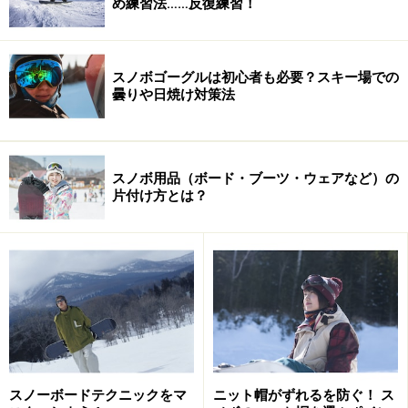
め練習法……反復練習！
1/ゴッチ( 眞空雪板等, I.R.COLLECTION）
2/石川 健二( SAVANDER ETM）
スノボゴーグルは初心者も必要？スキー場での
曇りや日焼け対策法
3/平岡 暁史( I.R.COLLECTION）
4/ライオ田原( FORUM）
スノボ用品（ボード・ブーツ・ウェアなど）の
片付け方とは？
5/佐藤 康弘( 眞空雪板等, MISSION）
6/西田 崇( SALOMON, VOLCOM, I.R.COLLECTION）
7/安藤 輝彦( YONEX）
8/布施 忠( Rossignol）
スノーボードテクニックをマ
ニット帽がずれるを防ぐ！ ス