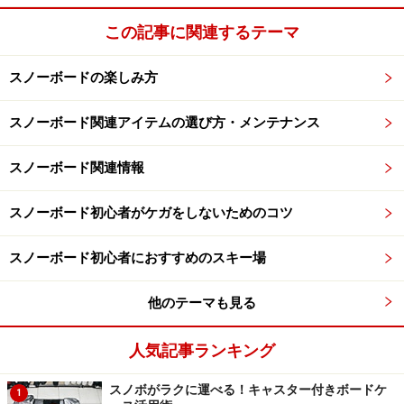
Heikki Sorsa (Burton) ヘイキ・ソーサ
この記事に関連するテーマ
Travis Rice (Rossignol) トラビス・ライス
Keir Dillon (Burton) キア・ディロン
スノーボードの楽しみ方
Michi Albin (Oakley) ミッヒ・アルビン
Giacomo Kratter (Nitro) ジャコモ・クラッター
スノーボード関連アイテムの選び方・メンテナンス
Ikka Backstrom (Quiksilver) イカ・バックストロム
Jussi Oksanen (Burton) ユシ・オクサネン
スノーボード関連情報
Travis Parker (K2) トラビス・パーカー
スノーボード初心者がケガをしないためのコツ
◆日本人シード選手◆
スノーボード初心者におすすめのスキー場
中井 孝治
他のテーマも見る
宮脇 健太郎
福山 正和
人気記事ランキング
鈴木 伯
スノボがラクに運べる！キャスター付きボードケ
1