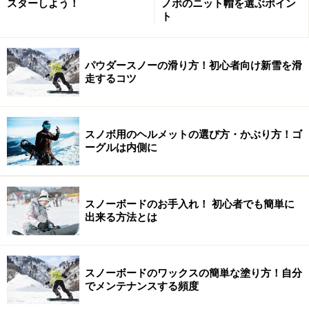
スターしよう！
ノボのニット帽を選ぶポイン
9/山口 睦生( RC-M RICHMAN, ゴールドウィン）
ト
10/原 祐司( M3, DRAKE, MISSION）
パウダースノーの滑り方！初心者向け新雪を滑
走するコツ
11/宮脇 健太郎( GNU, NORTH WAVE）
12/脇坂 幸助( RICE28）
スノボ用のヘルメットの選び方・かぶり方！ゴ
ーグルは内側に
◆外国人招待選手◆
スノーボードのお手入れ！ 初心者でも簡単に
出来る方法とは
Terje Haakonsen (Burton) テリエ・ハーコンセン
Todd Richards (Rossignol) トッド・リチャーズ
スノーボードのワックスの簡単な塗り方！自分
Gian Simmen (Santa Cruz) ジャン・シメン
でメンテナンスする頻度
Jonas Emery (Rossignol) ヨナス・エメリー