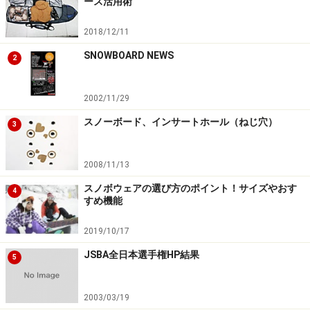
ース活用術
◆広報の方より◆
2018/12/11
SNOWBOARD NEWS
2
日本テレビは「X-TRAILJAM in TOKYO DOME」を12/14（土）
15（日）に開催
2002/11/29
東京ドーム
に特設されたスノーボードジャンプ台「BIG-X」を舞台に
スノーボード、インサートホール（ねじ穴）
3
行われる、
世界最高峰のスノーボード大会
です。
2008/11/13
スノーボード競技の中でも、もっともそのスタイルの華麗さ・派手さ
スノボウェアの選び方のポイント！サイズやおす
4
で人気を博す
ストレートジャンプ
と
ジャムセッション
という競技スタ
すめ機能
イルで選手や観客からも大好評の
クォーターパイプ
の2競技で行われ
2019/10/17
ます。
JSBA全日本選手権HP結果
5
10代・20代の流行に敏感な世代に圧倒的な人気を誇るスノーボード。
過激でアグレッシブであると同時に、華麗に“まとめる”というその共
2003/03/19