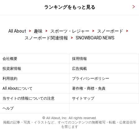
通したスタイルは、ファッションや音楽をも含みトータルなカルチャ
ランキングをもっと見る
ーとして根付いています。
注目のライブアクトには、今勢いと可能性を感じさせるアーティスト
>
>
>
>
All About
趣味
スポーツ・レジャー
スノーボード
「KICK THE CAN CREW」
が決定。大会イメージソングを歌います。
>
スノーボード関連情報
SNOWBOARD NEWS
今、最もクールでスタイリッシュなスノーボーダーと音楽でウインタ
会社概要
採用情報
ースポーツの到来を感じさせる「X-TRAIL JAM in TOKYO DOME」
投資家情報
広告掲載
利用規約
プライバシーポリシー
目の前で繰り広げられる世界最高のテクニックとパワー、ジャンプの
All Aboutについて
著作権・商標・免責
数々。その後押しをするのは選手と一体となった観客のパワーです
当サイトの情報についての注意
サイトマップ
ヘルプ
© All About, Inc. All rights reserved.
掲載の記事・写真・イラストなど、すべてのコンテンツの無断複写・転載・公衆送信等
◆
詳しくは◆
を禁じます
X-TRAIL JAM in TOKYO DOME 公式ＨＰ