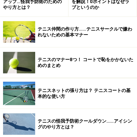
５
日(金)
（３セット）
Ｒ・準々決勝（８ゲー
アップ…怪我予防術のための
を解説！0ポイントはなぜラ
やり方とは？
ブというのか
日
ム）
第
3月27
男女個人準決勝・決勝
６
日(土)
(３セット）
テニス仲間の作り方……テニスサークルで嫌わ
れないための基本マナー
日
個人戦は 団体戦で1回戦を勝ち上がったチームの 登録Ｎ
テニスのマナー8つ！ コートで恥をかかないた
Ｏ１の選手を対象にシングルス トーナメントで行われ
めのまとめ
る。
男女の優勝者は、
全米オープンジュニアの出場権
を得
る。
テニスネットの張り方は？ テニスコートの基
本的な使い方
●
大会会場
昨年までは北九州市のプリンスホテル、北九州穴生ドー
テニスの怪我予防術クールダウン……アイシン
ム、桃園庭球場であったが、今大会からは福岡市の博多
グのやり方とは？
の森テニス競技場（サンドフィル）にて団体戦を、九州