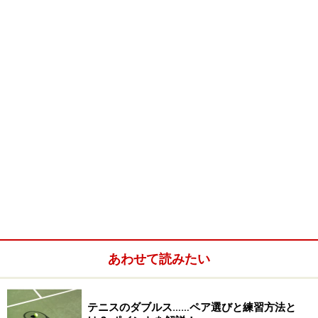
昨年までは４８校であったが、今年（26回大会）からは
ドリーム枠
を新たに新設。
ドリーム枠は、春の高校野球「21世紀枠」のように、各
エリアから推薦された９校から話題性などを加味して選
抜される２校である。
今回は 部員が東大や難関国立大へ進んだ実績を持つ県
下有数の進学校の岐阜高校（男子）や台風や十勝沖地震
という大災害にも負けず地区大会で好成績を残した旭川
凌雲高校（女子）その他、日向高校（男子）信貴ケ丘高
校（女子）がドリーム枠としての出場を果たしました。
【信貴ケ丘高校は２回目の出場、残り３校は初出場】
●
大会日程
あわせて読みたい
団体戦
個人戦
3月21
組合せ抽選会
テニスのダブルス……ペア選びと練習方法と
日(日)