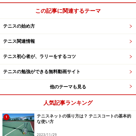
国際テニスクラブ（ハードコート）にて個人戦を行うよ
この記事に関連するテーマ
うになった。
テニスの始め方
博多の森テニス競技場
九州国際テニスクラブ
テニス関連情報
■競技方法
テニス初心者が、ラリーをするコツ
□
ダブルス2本、シングルス3本の計5本
による対抗戦
テニスの勉強ができる無料動画サイト
で行うトーナメント方式。
□
出場選手は単複を兼ねることはできない。
他のテーマも見る
□
団体戦男女とも１～３回戦は、８ゲームマッチと
人気記事ランキング
し、準々決勝以降は、３セットマッチ。
個人戦男女とも１～５回戦は、８ゲームマッチと
テニスネットの張り方は？ テニスコートの基本的
1
し、準決勝以降は、３セット。
な使い方
（８ゲームマッチは、８ゲームオール後タイブレ
2023/11/29