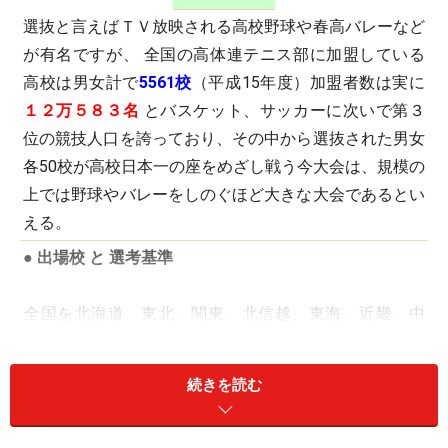
選抜と言えばＴＶ放映される高校野球や春高バレーなど
が有名ですが、 全国の高体連テニス部に加盟している
高校は男女計で
5561校
（平成15年度）加盟者数は実に
１２万５８３名
とバスケット、サッカーに次いで第３
位の競技人口を誇っており、その中から選抜された男女
各50校が高校日本一の座をめざし戦う今大会は、規模の
上では野球やバレーをしのぐほど大きな大会であるとい
える。
●
出場校 と 選考基準
全国を北海道、東北、関東、北信越、東海、近畿、中
国、四国、 九州の
９つのエリア
に分け、それぞれのエ
リアに割り当てられた基本参加数に加盟校の多少による
続きを読む
増加、過去３年間のベスト１６以上の実績などの与件を
加味し、委員会で選出し男女各50校を選抜。