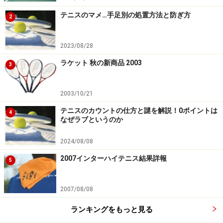
ークとし、３セットマッチは、６ゲームオール後
テニスのマメ…手足別の処置方法と防ぎ方
タイブレーク）
2
2023/08/28
選手層の厚い高校、いわゆる名門高校が有利であると言
われている選抜。
ラケット 秋の新商品 2003
3
注目の選手や過去の優勝校などの紹介は
次ページで
！
2003/10/21
※記事内容は執筆時点のものです。最新の内容をご確認くださ
い。
テニスのカウントの仕方と謎を解説！0ポイントは
4
なぜラブというのか
2024/08/08
次のページへ
1
/
3
2007インターハイテニス結果詳報
5
2007/08/08
ランキングをもっと見る