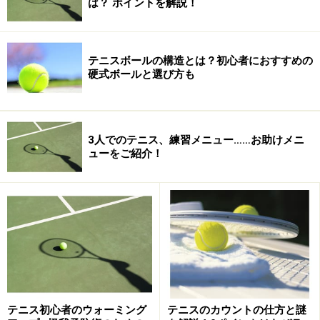
は？ ポイントを解説！
第
3月22
女子団体１回戦
１
日(月)
（８ゲーム）
テニスボールの構造とは？初心者におすすめの
日
硬式ボールと選び方も
第
3月23
男子団体１・２回
２
日
戦(８ゲーム）
日
(火)
3人でのテニス、練習メニュー……お助けメニ
第
3月24
男子団体３回戦(８
男子個人１・２回戦
ューをご紹介！
３
日(水)
ゲーム）
（８ゲーム）
日
女子団体２・３回
戦（８ゲーム）
第
3月25
男女団体 準々決
男子個人２・３回戦
４
日(木)
勝・準決勝(３セッ
女子個人１～３回戦
日
ト）
（８ゲーム）
第
3月26
男女団体 決勝戦
男女個人 ３Ｒ・４
テニス初心者のウォーミング
テニスのカウントの仕方と謎