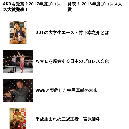
全日本プロレスが敵なのか味方なのか、わからなくなっ
AKBも受賞？2017年度プロレ
発表！ 2016年度プロレス大
ス大賞発表！
賞
ているのは正直残念です」
――清野さんが最も印象に残った試合というのは？
DDTの大学生エース・竹下幸之介とは
「個人的には、永田裕志－田中将斗がベストでしたね。
休憩前の試合でしたが、あの日ドームの客席を瞬間的に
最も沸かせたのは、永田さんが腕固めの体勢に入って白
ＷＷＥを席巻する日本のプロレス文化
眼になった瞬間だと思うんですよね。“おぉ、キタ
ー！”っていう感じでドッと沸きましたから。いいか悪い
かは別にして、目の動きであれだけの人を沸かせられる
WWEと契約した中邑真輔の未来
というのはスゴイですよね！
ドームのプロレスって、客席からオーロラビジョンを観
ようか、それともリングを観ようか迷うことが多いと思
平成生まれの三冠王者・宮原健斗
うんですけど、あの時ばかりはみんなオーロラビジョン