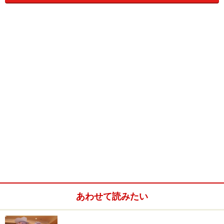
広島エフエム放送時代には、プロレスのテーマ曲を流す
番組を企画し、民放連番組コンクール・ラジオ部門で優
秀賞を獲得。さらには新日本プロレスに持ち込んだ企画
＝会場内でミニFMを利用したプロレスの同時実況は大き
な話題となり、後の新日本プロレス“真夏の祭典”G1クラ
イマックスにも採用された。
本来、プロレスの実況解説者とは、各放送局に所属をす
るアナウンサーが持ち回りとなって担当を務めるため、
清野アナの様に自ら能動的に、その道を切り開いたアナ
ウンサーは極めて珍しい。夢を叶えたアナウンサー、そ
の歩んだ道のりを聞いてみた。
あわせて読みたい
――今日は宜しくお願い致します。さっそく清野さんの