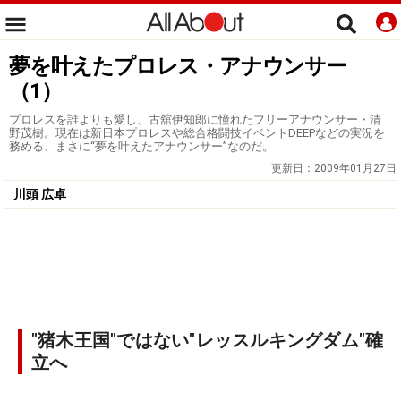
夢を叶えたプロレス・アナウンサー
（1）
プロレスを誰よりも愛し、古舘伊知郎に憧れたフリーアナウンサー・清
野茂樹。現在は新日本プロレスや総合格闘技イベントDEEPなどの実況を
務める、まさに“夢を叶えたアナウンサー”なのだ。
更新日：
2009年01月27日
川頭 広卓
"猪木王国"ではない"レッスルキングダム"確
立へ