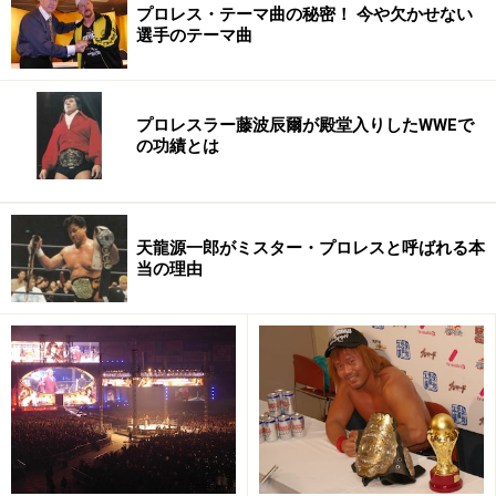
経歴を聞いていきたいのですが、その前に、まずは先日
プロレス・テーマ曲の秘密！ 今や欠かせない
選手のテーマ曲
行われた新日本プロレス東京ドーム大会の率直な感想か
らお聞かせ下さい。
プロレスラー藤波辰爾が殿堂入りしたWWEで
「ええぇ～、そこからですか？えっと、そうですね（し
の功績とは
ばし沈黙）。ノアとの対抗戦とかTNAとかいろいろあり
ましたけど、やっぱりIWGPのタイトルマッチの印象が強
いですね。前回の（両者の）対戦からして、30分を超え
天龍源一郎がミスター・プロレスと呼ばれる本
る試合になるような気はしていたんですけどその通りで
当の理由
した・・・。
ドームのメインで30分超える試合ってちょっと記憶にな
いですよね？あとは、武藤さんって、去年はムタで試合
して、一昨年はメインで蝶野さんとタッグ組んだり、こ
こ数年の新日本のドームには欠かせない役割を担ってい
ますね。ただ、テンコジの復活もそうですけど、最近は