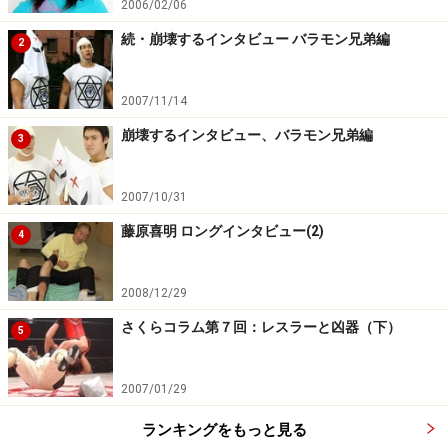
2006/02/06
会議員でリングを離れていた時も立会人ということで会
場には来て必ず挨拶してましたし、とにかく僕の場合
続・崩壊するインタビュー バラモン兄弟編
2
は“ドームでプロレス観てダーッをやんなきゃ！”って感
じだったんですよ。
2007/11/14
崩壊するインタビュー、バラモン兄弟編
3
それであの大会場がひとつになれるという。でも、そん
な猪木さんも2006年の1.4を最後に姿を見せていないわ
2007/10/31
けで、猪木さん抜きのドーム、何というか“猪木王国”じ
藤原喜明 ロングインタビュー(2)
ゃなくてオールキャストで勝負する“レッスルキングダ
4
ム”という王国が確立されて来たのかな、という気はして
います」
2008/12/29
さくらコラム第７回：レスラーと凶器（下）
※記事内容は執筆時点のものです。最新の内容をご確認くださ
5
い。
2007/01/29
次のページへ
1
/
3
ランキングをもっと見る