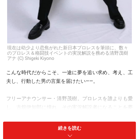
現在は幼少より恋焦がれた新日本プロレスを筆頭に、数々
のプロレス＆格闘技イベントの実況解説を務める清野茂樹
アナ (C) Shigeki Kiyono
こんな時代だからこそ、一途に夢を追い求め、考え、工
夫し、行動した男の言葉を届けたい――。
フリーアナウンサー・清野茂樹。プロレスを誰よりも愛
し、古舘伊知郎に憧れ、その実況解説者になることを夢
見た幼少時代を経て、現在はFIGHTING TV サムライにて
新日本プロレスや総合格闘技イベントDEEPなどの実況を
続きを読む
務める、まさに“夢を叶えたアナウンサー”だ。