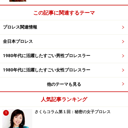
に注目ですからね。ドームという会場をうまく使ってい
ると言うか・・・。
この記事に関連するテーマ
それに永田さんは、去年はカート・アングルと、一昨年
プロレス関連情報
は鈴木みのると、その前は村上和成と、実はメインじゃ
全日本プロレス
ないけど、毎年シングルで名勝負を連発している“真・ド
ーム男”ですよね」
1980年代に活躍したすごい男性プロレスラー
――第一回目からドーム興行を全て観てこられた清野さ
1980年代に活躍したすごい女性プロレスラー
んですが、過去のドーム大会と比べて、今年の“1.4”はど
のように変わってきたと感じますか？
他のテーマも見る
「ま、僕にとって新日本のドーム大会と言えば、やっぱ
人気記事ランキング
り猪木さんなんですよ。1回目はメインイベントでショ
さくらコラム第１回：秘密の女子プロレス
1
ータ・チョチョシビリと試合もしたし、“イチ、ニ、サ
ン、ダーッ！”が生まれたのは2回目のドームだった。国