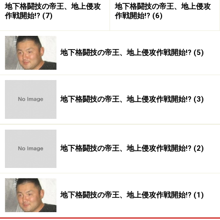
ってろって感じで。ほとんど毎週末がそんな感じで。」
地下格闘技の帝王、地上侵攻
地下格闘技の帝王、地上侵攻
作戦開始!? (7)
作戦開始!? (6)
――じゃ弟さんは優等生というか、お父さんとも上手に馴
染んでたんですね。
地下格闘技の帝王、地上侵攻作戦開始!? (5)
坂口「まあ、あの当時は馴染んでましたね。彼奴も一緒
ぐらいの時期に柔道を始めてるんです。でも、俺が中三
地下格闘技の帝王、地上侵攻作戦開始!? (3)
の時に「兄貴、止めたいんだけど」って言ってきて、
「実は俺もそうなんだ」ってことになって、じゃあ一緒
に言いに行くかって。でも、オヤジは「憲二はやめて良
いけど、おまえは駄目。高校卒業までやれ」って決めち
地下格闘技の帝王、地上侵攻作戦開始!? (2)
ゃって。理由聞くとぶっとばされそうだったんで、その
まま「ハイ」みたいな（笑）。片やニコニコ、片や「ま
ーた三年かかんのかよ」みたいにがっくり肩落としちゃ
地下格闘技の帝王、地上侵攻作戦開始!? (1)
って（笑）」