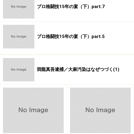
プロ格闘技15年の宴（下）part.7
直裁に過去の「地獄巡り」を語る。時に真摯に、時に
ユーモアを交えつつも、客観的に己の“弱さ”を語れる“強
プロ格闘技15年の宴（下）part.5
さ”が、今の坂口にはある。
――だんだん家も居心地悪くなるし…
我龍真吾逮捕／大麻汚染はなぜつづく(1)
坂口「すごく悪くなって、ちょこちょこ家を抜けだして
遊びに行ったりとかしてましたね。とにかく家が出たい
んだっていうのがあって。その頃オヤジとおふくろはと
にかく憲二、憲二ってなっちゃってたんで。日曜日、朝
起きたら誰もいないんすよ（笑）。テーブルの上にポン
と金が置いてあって、三人でゴルフ行くから勝手に飯食