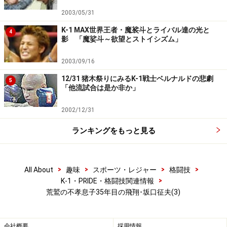
闘技は向いてないなと」
2003/05/31
K-1 MAX世界王者・魔裟斗とライバル達の光と
――向き不向きを見越してフィルターしてあげるのも、あ
4
影 「魔娑斗～欲望とストイシズム」
る程度親の教育みたいなところはありますけど。まあ二
人そろって言ってきたのを、理由も言わずに右と左って
2003/09/16
のはちょっと乱暴かもしれないっすね（笑）
12/31 猪木祭りにみるK-1戦士ベルナルドの悲劇
5
「他流試合は是か非か」
坂口「いやあ、ショックでしたよ（笑）。おまえ、何ニ
2002/12/31
ヤニヤしてんだよ！って（笑）。せめて、二人ともダメ
ランキングをもっと見る
って答えがほしかったですね。あそこでバツンって強気
でやられたんで。そのあとからは全部いろんなものがず
れていって」
>
>
>
>
All About
趣味
スポーツ・レジャー
格闘技
>
K-1・PRIDE・格闘技関連情報
――家族の歯車がかみ合わなくなる時って、最初はそんな
荒鷲の不孝息子35年目の飛翔･坂口征夫(3)
感じなのかもしれないですね。
※記事内容は執筆時点のものです。最新の内容をご確認くださ
会社概要
採用情報