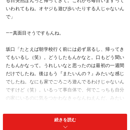
る日突然ぽんっと帰ってきて。これから毎日いますって
いわれてもね。オヤジも遊び歩いたりする人じゃないん
で」
――真面目そうですもんね。
坂口「たとえば朝学校行く前には必ず居るし、帰ってき
てもいるし（笑）。どうしたもんかなと。口もどう聞い
たもんかなって。うれしいなと思ったのは最初の一週間
だけでしたね。後はもう『またいんの？』みたいな感じ
でしたね。なにも家でごろごろ遊んでるわけじゃないん
ですけど（笑）。いるって事自体で、何でこっちも自分
の家にいるのに気をつかわなきゃなんねえんだ、みたい
に思っちゃって。何かしゃべんなきゃいけないとか」
続きを読む
――距離感の問題でしょうね。ホントはもっと早くから接