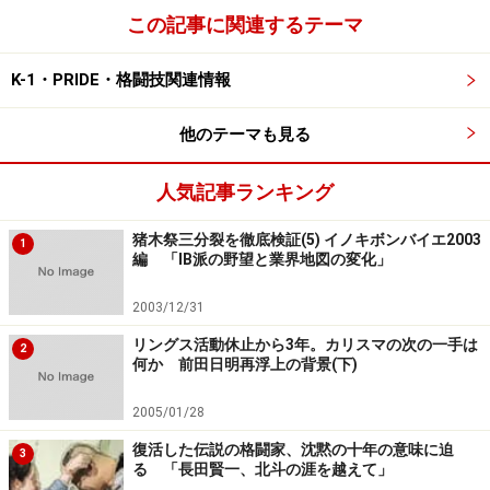
――兄弟でばっさり明暗わかれちゃったと（笑）。でもな
この記事に関連するテーマ
んでそういう判断になったんでしょうね？
K-1・PRIDE・格闘技関連情報
坂口「なんででしょうね。未だに不明っすよね（笑）。
ホントに、何だったんすかねえ…」
他のテーマも見る
人気記事ランキング
――まあ外野の推測でしかないですけど、そこはやっぱり
才能を見たんじゃないですかね？ 征夫選手は既にある
猪木祭三分裂を徹底検証(5) イノキボンバイエ2003
1
程度結果も出してたわけだし、逆に憲二くんはちょっと
編 「IB派の野望と業界地図の変化」
向いてないな、みたいなものがお父さんには見えてたん
2003/12/31
じゃないですかね。
リングス活動休止から3年。カリスマの次の一手は
2
何か 前田日明再浮上の背景(下)
坂口「うーん…ま、確かに憲二は身体はいいもの持って
るんですけど、ハートが優しすぎるんですよね。格闘技
2005/01/28
向きのハートは持ってないなと。やっぱり道場で一緒に
復活した伝説の格闘家、沈黙の十年の意味に迫
3
スパーリングとかやってみても、思いますね。あまり格
る 「長田賢一、北斗の涯を越えて」