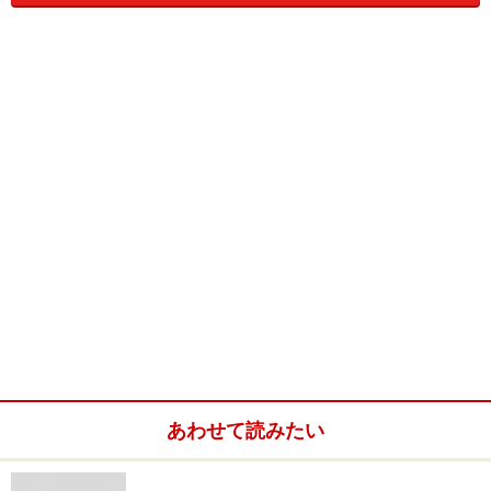
してたら、思春期の頃には、もう少しお互い無視する方
法を覚えてたりもするんでしょうけど。
坂口「まあ、あんな人なんで、いくら腕に自信ついたっ
て、鉄砲でも持ってないと勝てないなってのもあって
（笑）。こっちからも変なことは言えないですし」
あわせて読みたい