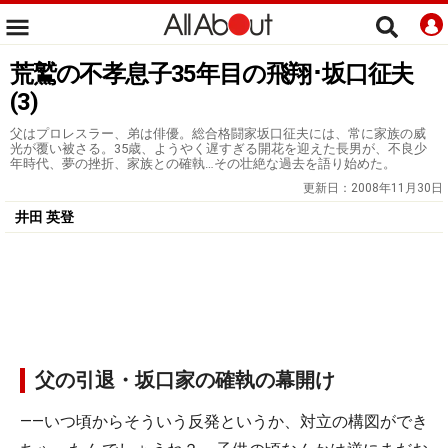
荒鷲の不孝息子35年目の飛翔･坂口征夫
(3)
父はプロレスラー、弟は俳優。総合格闘家坂口征夫には、常に家族の威
光が覆い被さる。35歳、ようやく遅すぎる開花を迎えた長男が、不良少
年時代、夢の挫折、家族との確執…その壮絶な過去を語り始めた。
更新日：
2008年11月30日
井田 英登
父の引退・坂口家の確執の幕開け
――いつ頃からそういう反発というか、対立の構図ができ