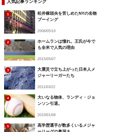
人気記事ランキング
松井稼頭央を苦しめたNYの名物
1
ブーイング
2008/05/10
ホームランは憧れ。王氏が今で
2
も全米で人気の理由
2015/05/07
大震災で立ち上がった日本人メ
3
ジャーリーガーたち
2011/03/22
大いなる物体、ランディ・ジョ
4
ンソン引退。
2010/01/08
高学歴選手が数多くいるメジャ
5
ーリーグの奥深さ