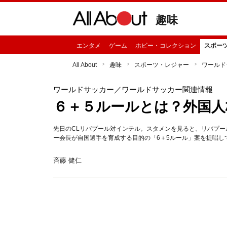
趣味
エンタメ
ゲーム
ホビー・コレクション
スポー
All About
趣味
スポーツ・レジャー
ワールド
ワールドサッカー
／ワールドサッカー関連情報
６＋５ルールとは？外国人
先日のCLリバプール対インテル。スタメンを見ると、リバプール
ー会長が自国選手を育成する目的の「6＋5ルール」案を提唱し
斉藤 健仁