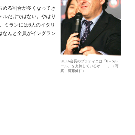
占める割合が多くなってき
テルだけではない。やはり
、ミランには6人のイタリ
はなんと全員がイングラン
UEFA会長のプラティニは「6＋5ル
ール」を支持しているが……。（写
真：斉藤健仁）