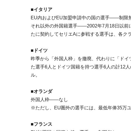
■イタリア
EU内およびEU加盟申請中の国の選手――制限
それ以外の外国籍選手――2002年7月18日以
たに契約してセリエAに参戦する選手は、各ク
■ドイツ
昨季から「外国人枠」を撤廃、代わりに「ドイ
た選手6人とドイツ国籍を持つ選手6人の計12
ル。
■オランダ
外国人枠――なし
※ただし、EU圏外の選手には、最低年俸35万
■フランス