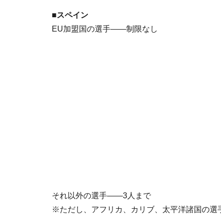
■スペイン
EU加盟国の選手――制限なし
それ以外の選手――3人まで
※ただし、アフリカ、カリブ、太平洋諸国の選