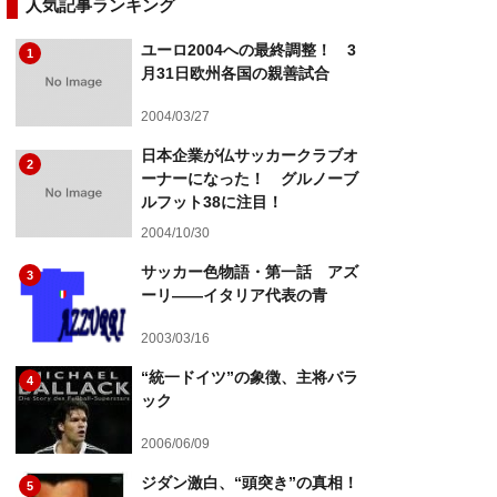
人気記事ランキング
ユーロ2004への最終調整！ 3
1
月31日欧州各国の親善試合
2004/03/27
日本企業が仏サッカークラブオ
2
ーナーになった！ グルノーブ
ルフット38に注目！
2004/10/30
サッカー色物語・第一話 アズ
3
ーリ――イタリア代表の青
2003/03/16
“統一ドイツ”の象徴、主将バラ
4
ック
2006/06/09
ジダン激白、“頭突き”の真相！
5