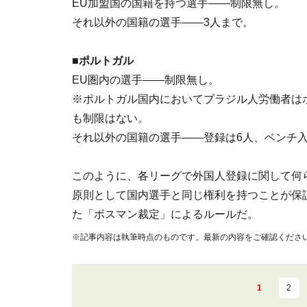
EU加盟国の国籍を持つ選手――制限無し。
それ以外の国籍の選手――3人まで。
■ポルトガル
EU圏内の選手――制限無し。
※ポルトガル国内においてブラジル人労働者は
も制限はない。
それ以外の国籍の選手――登録は6人、ベンチ入
このように、各リーグで外国人登録に関して何
原則として国内選手と同じ権利を持つことが保証
た「ボスマン裁定」によるルールだ。
※記事内容は執筆時点のものです。最新の内容をご確認くださ
1
2