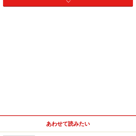
スと副審は、FIFAに参加の辞退を申し入れることにもな
った。
この不正行為により昨シーズンのスクデットの剥奪がさ
さやかれているユヴェントスだが、14日、バーリで行わ
れたレッジーナとの今シーズン最終戦に快勝し、29回目
のスクデットを獲得した。セレモニーでは歓喜に湧いた
選手たちだが、翌朝、早くもこの今シーズンのスクデッ
トも無効の危機にさらされている。昨年12月に行われた
シエナ戦での不正行為の嫌疑が浮上したのだ。
セリエでは昨シーズンもジェノバが八百長事件で降格し
ており、ユヴェントスがインテルとともに創立以来居続
けてきたセリエA転落からは免れない様相を呈してい
る。
あわせて読みたい
※記事内容は執筆時点のものです。最新の内容をご確認くださ