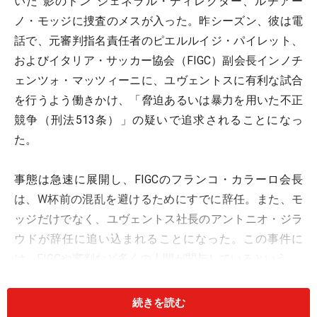
いた“影のドン”ジェネラル・ディレクター、ルチアー
ノ・モッジに捜査のメスが入った。昨シーズン、彼は電
話で、元審判指名責任者のピエルルイジ・パイレット、
およびイタリア・サッカー協会（FIGC）副会長インノチ
ェンツォ・マッツィーニに、ユヴェントスに有利な試合
を行うよう働きかけ、「脅迫あるいは暴力を用いた不正
競争（刑法513条）」の疑いで追求されることになっ
た。
事態は急速に展開し、FIGCのフランコ・カラーロ会長
は、W杯前の混乱を避けるためにすでに辞任。また、モ
ッジだけでなく、ユヴェントス社長のアントニオ・ジラ
ウドが辞任に追い込まれることになった。この事件に
は、FIGCや審判など多くの人間が関与しているという。
さらに、W杯審判に内定していたマッシモ・デサンティ
続きを読む