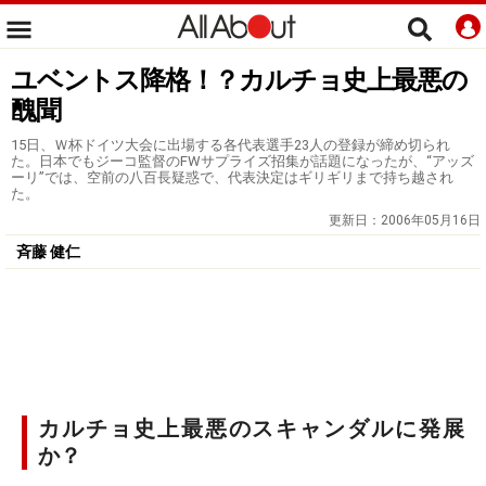
ユベントス降格！？カルチョ史上最悪の
醜聞
15日、Ｗ杯ドイツ大会に出場する各代表選手23人の登録が締め切られ
た。日本でもジーコ監督のFWサプライズ招集が話題になったが、“アッズ
ーリ”では、空前の八百長疑惑で、代表決定はギリギリまで持ち越され
た。
更新日：
2006年05月16日
斉藤 健仁
カルチョ史上最悪のスキャンダルに発展
か？