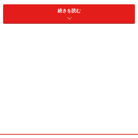
■青ゴケ…少々
■オアシス…適当
続きを読む
■グルーガン・ステック
■はさみ
■和風つい立風花台
■フローラルテープ
■ワイヤー＃24、＃22
次のページ
は、いよいよ「プリフラプリティ～お月見ア
レンジ～」のつくり方です！
※記事内容は執筆時点のものです。最新の内容をご確認くださ
い。
次のページへ
1
/
2