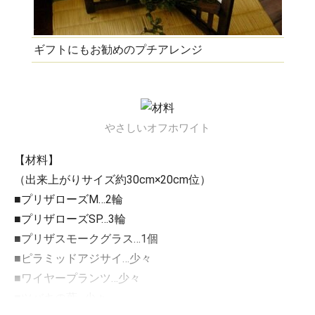
ギフトにもお勧めのプチアレンジ
やさしいオフホワイト
【材料】
（出来上がりサイズ約30cm×20cm位）
■プリザローズM…2輪
■プリザローズSP…3輪
■プリザスモークグラス…1個
■ピラミッドアジサイ…少々
■ワイヤープランツ…少々
■ツバキの葉…少々