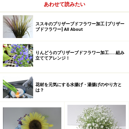
あわせて読みたい
ススキのプリザーブドフラワー加工 [プリザー
**薬用ハーブ「キンセンカ」**
ブドフラワー] All About
りんどうのプリザーブドフラワー加工……組み
古くから馴染みのある花「キンセンカ」、別名「カレン
立ててアレンジ！
デュラ」。庭や畑でよく見かける花ですが、仏花として
のイメージが強い花であるためか、花言葉には悲しみや
別れを連想させるものが多いようですね。日本には江戸
花材を元気にする水揚げ・湯揚げのやり方と
時代に中国から伝えられたといわれており、薬用植物だ
は？
ったのを観賞用に品種改良されたとされています。
名前の由来ですが、和名の「金盞花」は金の杯を意味し
ているそうで、見た目確かに金杯のようですね。また、
どの月でも見られる花ということでカレンダーの意味の
語源から「カレンデュラ」とついたとされているそうで