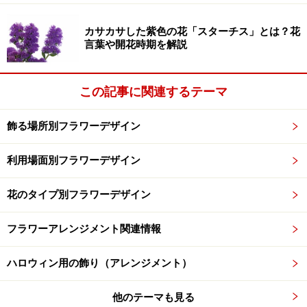
るとされ、広く使われており、現在もハーブやアロマの
カサカサした紫色の花「スターチス」とは？花
精油として利用されていますよね。
言葉や開花時期を解説
キンセンカの花色は鮮やかなオレンジやイエローのビタ
この記事に関連するテーマ
ミンカラーが多いお花ですね。このような暖色系は体を
温めてくれる効果が期待できますし、食欲もわいてくる
飾る場所別フラワーデザイン
ため元気になれそうですね。いつでも身近においておき
たいお花です。
利用場面別フラワーデザイン
花のタイプ別フラワーデザイン
**キンセンカの参考サイト**
フラワーアレンジメント関連情報
キンセンカ（カレンデュラ）
[from草木図譜-]
ハロウィン用の飾り（アレンジメント）
キンセンカ
[fromGARDENさかもと-]
他のテーマも見る
カレンデュラ
[from アロマセラピーの世界へようこ