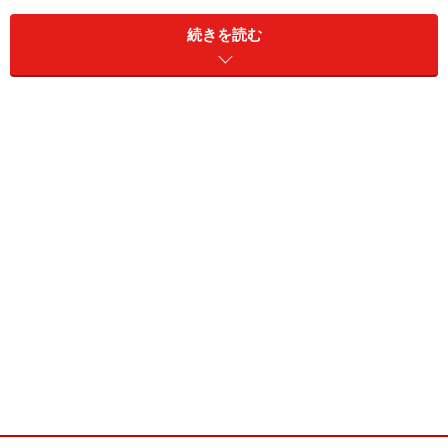
花
悲嘆・別離の悲しみ・さびしさに耐える・失望・悲
言
しみ・悲しみと嘆き・暗い悲しみ・悲痛・別れを悲
続きを読む
葉
しむ・別れの悲しみ・悲嘆・用心深い・乙女の美し
い姿・平静・慈愛・静かな思い・繊細な美しさ etc
橙 静かな思い
黄 悲歌、繊細な美