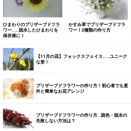
すよ。
ひまわりのプリザーブドフラ
かすみ草でプリザーブドフラ
ワー……脱水したひまわりを
ワー！2種類の作り方
保存液に！
【11月の花】フォックスフェイス……ユニーク
な形！
プリザーブドフラワーの作り方！初心者でも意
外と簡単なお花アレンジ
また、ヨーロッパでは古くからハーブとして食用や薬用
プリザーブドフラワーの作り方…脱色・脱水の
失敗しない方法は？
として使われていたり、染料としても利用していたそう
です。特に薬用ハーブとして皮膚病や感染症に効果があ