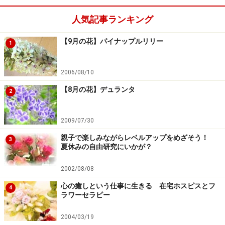
そ-]
人気記事ランキング
金盞花 （きんせんか）
[from 季節の花300-]
【9月の花】パイナップルリリー
1
※記事内容は執筆時点のものです。最新の内容をご確認くださ
い。
2006/08/10
【8月の花】デュランタ
2
【編集部おすすめの購入サイト】
Amazonでフラワーアレンジメント関連の商品をチ
2009/07/30
ェック！
親子で楽しみながらレベルアップをめざそう！
3
夏休みの自由研究にいかが？
楽天市場でフラワーアレンジメント関連の商品を
チェック！
2002/08/08
心の癒しという仕事に生きる 在宅ホスピスとフ
4
ラワーセラピー
2004/03/19