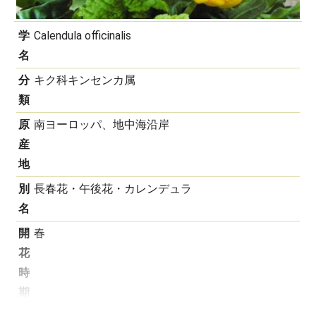
学
Calendula officinalis
名
分
キク科キンセンカ属
類
原
南ヨーロッパ、地中海沿岸
産
地
別
長春花・午後花・カレンデュラ
名
開
春
花
時
期