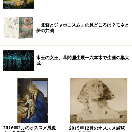
が多いのが特徴です。
館内にはアレクサンダー・コールダーのモビール作品
「北斎とジャポニスム」の見どころは？モネと
「ロンドン」や、高松次郎の作品「影」などもありま
夢の共演
す。
水玉の女王、草間彌生展ー六本木で生涯の集大
成
また建物のつくりが独特で、地上には目印となるオブジ
ェだけがあり、美術館としての機能を果たす主要な部分
は全て地下にあります。
2
地下３階まで延べ床面積約13,500m
にわたる空間を活用
して、企画展示室では現代美術だけでなく、新聞社主催
の様々な展覧会を開催。常設展示室では、収蔵作品の紹
2016年2月のオススメ展覧
2015年12月のオススメ展覧
介に加え、若手作家を紹介する小規模の企画展などが行