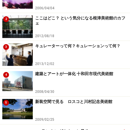
2006/04/04
＜イベント情報＞
ここはどこ？ という気分になる根津美術館のカフ
2
ェ
現代美術の皮膚
「皮膚」や「表面」などをテーマにマーク・クイ
2012/08/18
ン、ヤン・ファーブル、西尾康之、小谷元彦などを
キュレーターって何？キュレーションって何？
3
紹介する展覧会
[会期] 2007年10月２日（火）～12月２日（日）
2013/12/02
30年分のコレクション
建築とアートが一体化 十和田市現代美術館
開館30周年記念として、はじめて全館を使用してコ
4
レクションを一挙に紹介する展覧会
[会期] 2007年12月18日（火）～2008年２月11日
2008/04/30
（月・祝）
新装空間で見る ロスコと川村記念美術館
5
詳しくは
国立国際美術館 オフィシャルサイト
にて。
2009/02/25