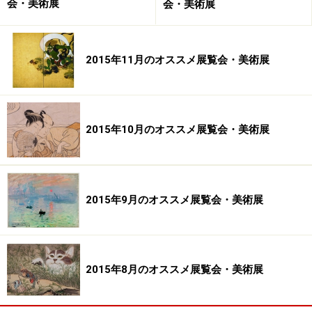
会・美術展
会・美術展
われています。
2015年11月のオススメ展覧会・美術展
【国立国際美術館】
■開館時間 10:00～17:00（入館は閉館の30分前まで）
2015年10月のオススメ展覧会・美術展
※特別展開催期間中の金曜日については10:00～19:00
■休館日 月曜日(月曜日が祝日の場合は翌日)、年末年
始（12月28日～１月４日）
■観覧料（常設展）
2015年9月のオススメ展覧会・美術展
一般 420円
大学生 130円
高校生 70円 ※2008年２月26日「コレクション４」
からは無料
2015年8月のオススメ展覧会・美術展
※小・中学生、65歳以上、心身に障害のある方及び付
添者１名は無料