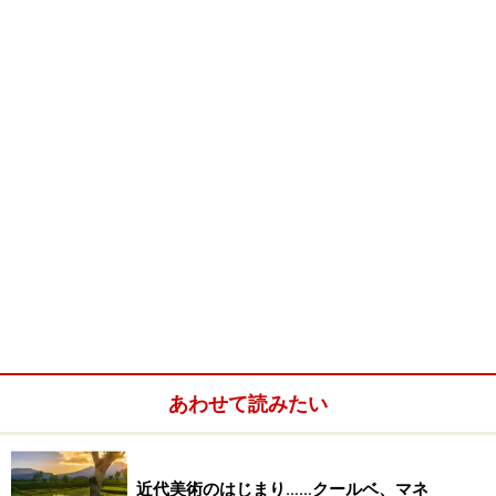
国立国際美術館
は、国内外の現代美術を中心に扱う美術
館として1977年に万博公園に開館、2004年に現在の中之
島に新築移転した美術館です。
主な収蔵作品は、セザンヌ、ピカソ、エルンストなど戦
前の作家のものもありますが多くは戦後の作品で、ウォ
ーホル、キーファー、デ・クーニング、フォンタナ、ジ
ャスパー・ジョーンズ、ドナルド・ジャッドなど名品が
多数。
あわせて読みたい
日本人では、菅井汲、白髪一雄、吉原治良、黒田アキ、
田中敦子、森村泰昌など関西にゆかりのある作家の作品
近代美術のはじまり……クールベ、マネ