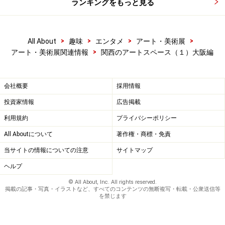
ランキングをもっと見る
次のページ
では、天保山にある複合型美術館をご紹介！
※記事内容は執筆時点のものです。最新の内容をご確認くださ
>
>
>
>
All About
趣味
エンタメ
アート・美術展
い。
>
アート・美術展関連情報
関西のアートスペース（１）大阪編
次のページへ
1
/
4
会社概要
採用情報
投資家情報
広告掲載
利用規約
プライバシーポリシー
All Aboutについて
著作権・商標・免責
当サイトの情報についての注意
サイトマップ
ヘルプ
© All About, Inc. All rights reserved.
掲載の記事・写真・イラストなど、すべてのコンテンツの無断複写・転載・公衆送信等
を禁じます