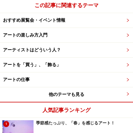
この記事に関連するテーマ
■所在地 大阪市北区中之島４-２-55
■電話番号 06-6447-4680
おすすめ展覧会・イベント情報
■WEBサイト
http://www.nmao.go.jp/
■アクセス
アートの楽しみ方入門
１）地下鉄四つ橋線肥後橋駅（３番出口）より西へ徒歩
約10分
アーティストはどういう人？
２）JR線大阪駅、阪急梅田駅より南西へ徒歩約20分
３）JR大阪環状線福島駅、東西線新福島駅（２番出口）
アートを「買う」、「飾る」
より南へ徒歩約10分
アートの仕事
４）阪神電車福島駅より徒歩約10分
５）地下鉄御堂筋線淀屋橋駅、京阪電車淀屋橋駅より西
他のテーマも見る
へ徒歩約15分
６）JR大阪駅前より、市バス53号系統で「田蓑橋」下
人気記事ランキング
車、南西へ徒歩約３分、または88号系統「土佐堀一丁
目」下車、北へ徒歩約４分
季節感たっぷり、「春」を感じるアート！
1
■地図
Yahoo!地図情報