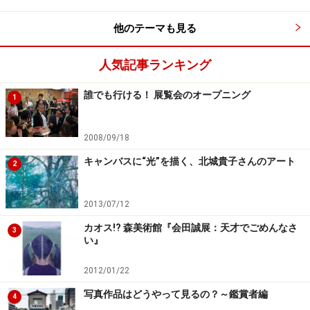
両者の作品が交差しています。そして個々のパーツが、
展示室の内と外の風景、そこに入り込んだ自分の姿を映
他のテーマも見る
し出し、無限に広がります。身体と心の中とを見通すよ
うな感覚をもたらしました」。
人気記事ランキング
誰でも行ける！ 展覧会のオープニング
体感という言葉は、こういうアート作品を味わうときに
1
つかうのですね！
2008/09/18
※記事内容は執筆時点のものです。最新の内容をご確認くださ
い。
キャンバスに“光”を描く、北城貴子さんのアート
2
2013/07/12
次のページへ
1
/
2
カオス!? 森美術館『会田誠展：天才でごめんなさ
3
い』
2012/01/22
写真作品はどうやって見るの？～鑑賞者編
4