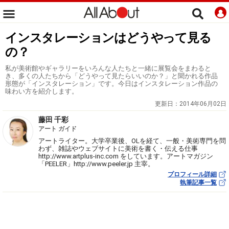
インスタレーションはどうやって見る
の？
私が美術館やギャラリーをいろんな人たちと一緒に展覧会をまわると
き、多くの人たちから「どうやって見たらいいのか？」と聞かれる作品
形態が「インスタレーション」です。今日はインスタレーション作品の
味わい方を紹介します。
更新日：
2014年06月02日
藤田 千彩
アート ガイド
アートライター。大学卒業後、OLを経て、一般・美術専門を問
わず、雑誌やウェブサイトに美術を書く・伝える仕事
http://www.artplus-inc.com をしています。アートマガジン
「PEELER」http://www.peeler.jp 主宰。
プロフィール詳細
執筆記事一覧