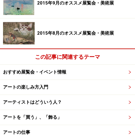
2015年9月のオススメ展覧会・美術展
「鵜飼美紀＋辻和美 光のかけら」展 展示風景（2005年）
2015年8月のオススメ展覧会・美術展
わあ、展示室全体にガラスの雨が降っているような、光
この記事に関連するテーマ
が差し込んでキラキラして、夢の中にいる感じがしま
す。キレイだけではなくて、まぶしい光と柱の影、ガラ
おすすめ展覧会・イベント情報
スの反射、見えないはずの空気、私を取り囲む空間、何
もかもに対して反応してしまいます。
アートの楽しみ方入門
「ひとつの展示室に、ふたりのアーティストが一緒に作
アーティストはどういう人？
品を発表しました。天井からは、辻和美の涙の形をした
アートを「買う」、「飾る」
ガラスが吊るしてあります。床には、鵜飼美紀の水をは
ったガラスの器が散りばめられています。この空間は、
アートの仕事