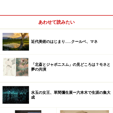
レーションとは何か」について、作品を見せる立場から
どうとらえているかを聞いてみました。
あわせて読みたい
「インスタレーションという手法による作品の有りよう
は、作家や作品によって異なるでしょう。展示空間への
アプローチを積極的に行う、つまり展示する空間の特性
近代美術のはじまり……クールベ、マネ
からスタートして考えて、一から作品を作る場合もあれ
ば、全体の作品イメージが先にあり、展示する空間との
掛け合いによって、その場、その場で異なる展示となる
「北斎とジャポニスム」の見どころは？モネと
場合もあるでしょう」。
夢の共演
水玉の女王、草間彌生展ー六本木で生涯の集大
成