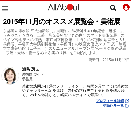
2015年11月のオススメ展覧会・美術展
京都国立博物館 平成知新館（京都府）の琳派誕生400年記念 琳派 京
（みやこ）を彩る、三菱一号館美術館（丸の内）のプラド美術館展 ―ス
ペイン宮廷 美への情熱、東京国立博物館（上野）の特別展 始皇帝と大兵
馬俑展、早稲田大学演劇博物館（早稲田）の映画女優 京マチ子 展、静嘉
堂文庫美術館（二子玉川）のリニューアルオープン展 第一弾 金銀の系譜
―宗達・光琳・抱一をめぐる美の世界―をご紹介します。
更新日：
2015年11月12日
浦島 茂世
美術館 ガイド
学芸員
美術館訪問が日課のフリーライター。時間を見つけては美術館
やギャラリーへ足を運び、内外の旅行先でも美術館を訪ね歩
く。Webや雑誌など、幅広いメディアで活躍中。
プロフィール詳細
執筆記事一覧