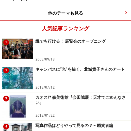
覧会。この機会をお見逃しなく！
他のテーマも見る
人気記事ランキング
■展覧会DATA
誰でも行ける！ 展覧会のオープニング
1
展覧会名称：琳派誕生400年記念 琳派 京（みやこ）
を彩る
2008/09/18
会場：京都国立博物館 平成知新館
キャンバスに“光”を描く、北城貴子さんのアート
2
会期：2015年10月10日（土）～11月23日(月・祝)
開館時間：9:30～18:00
2013/07/12
※金曜は20:00まで
カオス!? 森美術館『会田誠展：天才でごめんなさ
※入館は閉館の30分前まで
3
い』
休館日：月曜日
※11月23日は開館
2012/01/22
Web:
http://rinpa.exhn.jp/
写真作品はどうやって見るの？～鑑賞者編
4