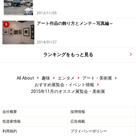
次のページでは三菱一号館美術館（丸の内）：プラド美
2013/11/05
術館展 ―スペイン宮廷 美への情熱を紹介します。
アート作品の飾り方とメンテ～写真編～
5
※記事内容は執筆時点のものです。最新の内容をご確認くださ
い。
2014/01/27
ランキングをもっと見る
次のページへ
1
/
5
>
>
>
>
All About
趣味
エンタメ
アート・美術展
>
おすすめ展覧会・イベント情報
2015年11月のオススメ展覧会・美術展
会社概要
採用情報
投資家情報
広告掲載
利用規約
プライバシーポリシー