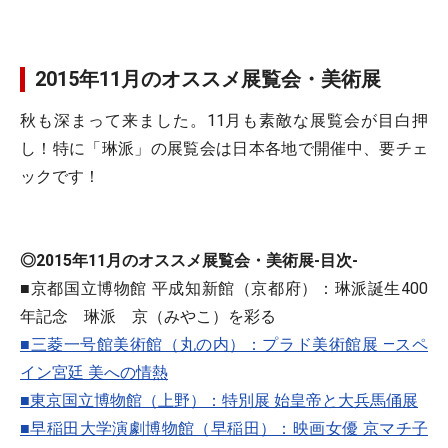
2015年11月のオススメ展覧会・美術展
秋も深まって来ました。11月も素敵な展覧会が目白押
し！特に「琳派」の展覧会は日本各地で開催中、要チェ
ックです！
◎2015年11月のオススメ展覧会・美術展-目次-
■京都国立博物館 平成知新館（京都府）：琳派誕生400
年記念 琳派 京（みやこ）を彩る
■三菱一号館美術館（丸の内）：プラド美術館展 ―スペ
イン宮廷 美への情熱
■東京国立博物館（上野）：特別展 始皇帝と大兵馬俑展
■早稲田大学演劇博物館（早稲田）：映画女優 京マチ子