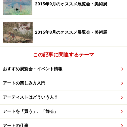
国立博物館 全期間展示
2015年9月のオススメ展覧会・美術展
京都で生まれた琳派ですが、本格的な展覧会が京都で開
催されるのはこれが初めて。
2015年8月のオススメ展覧会・美術展
なんといっても目玉は、俵屋宗達の描いた「風神雷神図
屏風」が一堂に会すること！ 宗達が描いた風神雷神は
この記事に関連するテーマ
現代に至るまで芸術家たちのあこがれの屏風。100年後
に尾形光琳が模写し、その100年後に、今度は光琳の風
おすすめ展覧会・イベント情報
神雷神図を酒井抱一が模写しています。この琳派のアン
セムとなる風神雷神図屏風のほか、酒井抱一が光琳の風
アートの楽しみ方入門
神雷神図屏風の裏に描いた（現在は保存のために分離）
「夏秋草図屏風」も11月10日から会期最終日まで公開さ
アーティストはどういう人？
れます。
アートを「買う」、「飾る」
国宝は5件、重要文化財36件のほか書や茶碗、蒔絵など
アートの仕事
多彩なジャンルで、琳派をあますところなく楽しめる展