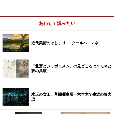
あわせて読みたい
近代美術のはじまり……クールベ、マネ
国宝 風神雷神図屏風 俵屋宗達筆 京都・建仁寺 全期間表示
「北斎とジャポニスム」の見どころは？モネと
夢の共演
俵屋宗達、尾形光琳や乾山、酒井抱一ら目にも鮮やかで
装飾的な作風を包括する言葉、「琳派」。もともとは
1615年、書をはじめ多様な芸術に携わった本阿弥光悦が
水玉の女王、草間彌生展ー六本木で生涯の集大
成
徳川家康から京都・高峯の地を拝領し、親類縁者らを集
めた「光悦村」を作ったことが始まりとされています。