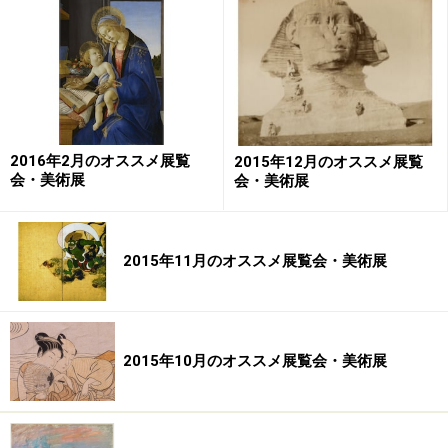
その歴史も独特で、本阿弥光悦、俵屋宗達が現れた約
100年後に尾形光琳、乾山が現れ、発展させ、またその
100年後に酒井抱一が先人たちの作風を引き継ぎ、取り
込んだというゆるやかなもの。師匠や決まり事がある流
派ではなく、それぞれが自由に発展させていった様式な
のです。
2016年2月のオススメ展覧
2015年12月のオススメ展覧
会・美術展
会・美術展
そして今年、2015年は琳派が誕生してちょうど400年目
にあたる記念すべき年。さまざまな美術館で琳派にまつ
わる展覧会が開催されていますが、本場京都で開催され
2015年11月のオススメ展覧会・美術展
るこちらの展覧会は最大規模。日本中から琳派の至宝が
京都へ集結します！
2015年10月のオススメ展覧会・美術展
鶴下絵三十六歌仙和歌巻 本阿弥光悦筆・俵屋宗達下絵 京都