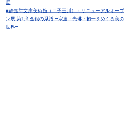
展
■静嘉堂文庫美術館（二子玉川）：リニューアルオープ
ン展 第1弾 金銀の系譜 ―宗達・光琳・抱一をめぐる美の
世界―