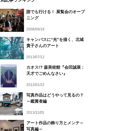
誰でも行ける！ 展覧会のオープ
ニング
2008/09/18
キャンバスに“光”を描く、北城
貴子さんのアート
2013/07/12
カオス!? 森美術館『会田誠展：
天才でごめんなさい』
2012/01/22
写真作品はどうやって見るの？
～鑑賞者編
2013/11/05
アート作品の飾り方とメンテ～
写真編～