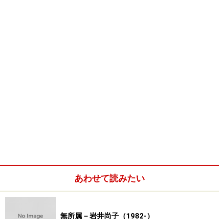
子
北村晴子
北山義浩
権美愛
久世直幸
工藤啓子
久保田明
黒住拓
古賀友佳
小島徳朗
小西佑果
宏
子
小林剛
小鑓康子
近藤鋼一
佐伯浩
酒井一彦
郎
坂根瞬
佐藤光儀
佐藤豊
佐野浩史
沢田敏暉
椹木琴子
設楽雅美
島崎夏世
清水正志
下村進
須貝美和
図子光俊
鈴木旭
鈴木周子
須藤友丹
砂山秀樹
清野圭一
大道厚子
田内公望
多賀竜一
高木弥生
高田学
高村成利
滝村彩子
卓民
あわせて読みたい
恵
田口緒里
田口涼一
多留裕二
谷井俊英
谷村能子
砂
無所属－岩井尚子（1982-）