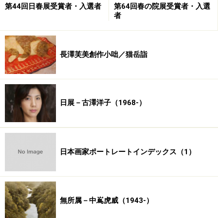
第44回日春展受賞者・入選者
第64回春の院展受賞者・入選
か
子
者
與倉玲
吉田眞理
吉田みゆ
蓬田阿哉
若山哲
子
き
長澤芙美創作小咄／猫岳詣
鷲山稔子
渡辺直子
巡回予定
日展－古澤洋子（1968-）
巡回展
会期
会場
東京展
2007年10月17日～10月
東京都美術館
31日
日本画家ポートレートインデックス（1）
京都展
2007年11月
0
3日～11月
京都市美術館
18日
名古屋
2007年11月20日～11月
愛知県美術館ギャラ
無所属－中嶌虎威（1943-）
展
25日
リー