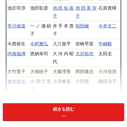
池庄司淳
池田彰彦
池田知嘉
池田美弥
石原貴暉
子
子
市川保道
一ノ瀬絹
井手本貴
稲田峻
今井文二
子
子
今西裕生
今村雅弘
入江俊平
岩崎早苗
牛嶋毅
内海福溥
恵納幸司
大河内昭
大沢拓也
太田圭
代
大竹寛子
大槻睦子
大藤理香
岡部隆志
小川佳浩
奥村美佳
小澤江里
小澤拳吾
小田賢
織田涼子
子
落合浩子
尾坪大輔
小野定
片柳勁
加藤和正
加藤敬
加藤良造
金子朋樹
続きを読む
上硲一平
神谷由美
川原文
閑林宏祐
菊田博
岸上ゆか
木田久美