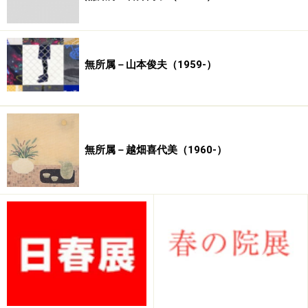
田村直子
辻本恵津
坪谷幸作
出水達也
寺脇さや
子
か
鳥原健次
中路みわ
中原麻貴
中村槙吾
中村広子
無所属－山本俊夫（1959-）
成田昭夫
成瀬今日
新倉佳奈
西優子
野上徹
子
子
野崎丑之
野畑直子
野村直子
長谷川誠
馬場喜久
介
無所属－越畑喜代美（1960-）
浜島桂太
土方朋子
平岡栄二
平野健太
広岡真彩
郎
彦
広瀬直子
深澤綾之
藤井智美
藤井美加
藤野麻由
子
羅
古田正洋
増田貴司
松井周子
松下勝正
三待成司
宮毬紗
宮本聡
室井佳世
目黒祥元
森和彦
森本政文
安田真弓
山内まど
山口由紀
山本郁