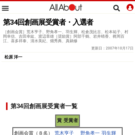
第34回創画展受賞者・入選者
［創画会賞］荒木亨子、野角孝一、羽生輝、松倉茂比古、松本祐子、村
岡幸信、吉田幸紘、渡辺章雄［奨励賞］阿部千鶴、岩井晴香、梶岡百
江、喜多祥泰、清水美紀、畑秀典、真鍋修
更新日：
2007年10月17日
松原 洋一
第34回創画展受賞者一覧
賞
受賞者
創画会賞（８名）
荒木亨子
野角孝一
羽生輝