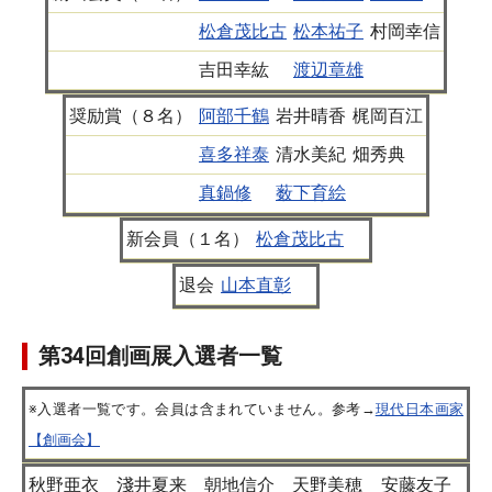
松倉茂比古
松本祐子
村岡幸信
吉田幸紘
渡辺章雄
奨励賞（８名）
阿部千鶴
岩井晴香
梶岡百江
喜多祥泰
清水美紀
畑秀典
真鍋修
薮下育絵
新会員（１名）
松倉茂比古
退会
山本直彰
第34回創画展入選者一覧
※入選者一覧です。会員は含まれていません。参考→
現代日本画家
【創画会】
秋野亜衣
淺井夏来
朝地信介
天野美穂
安藤友子