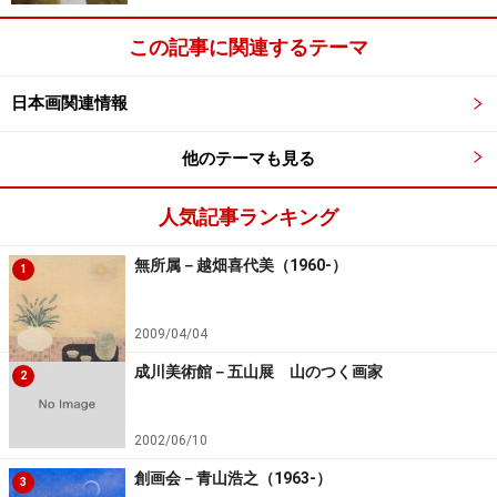
■
各展受賞記録インデックス
この記事に関連するテーマ
※記事内容は執筆時点のものです。最新の内容をご確認くださ
日本画関連情報
い。
他のテーマも見る
【編集部おすすめの購入サイト】
人気記事ランキング
Amazonで日本画関連の商品をチェック！
無所属－越畑喜代美（1960-）
1
楽天市場で日本画関連の商品をチェック！
2009/04/04
成川美術館－五山展 山のつく画家
2
2002/06/10
創画会－青山浩之（1963-）
3