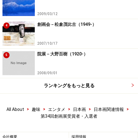
2009/03/12
創画会－松倉茂比古（1949-）
4
2007/10/17
院展－大野百樹（1920-）
5
2008/09/01
ランキングをもっと見る
>
>
>
>
>
All About
趣味
エンタメ
日本画
日本画関連情報
第34回創画展受賞者・入選者
会社概要
採用情報