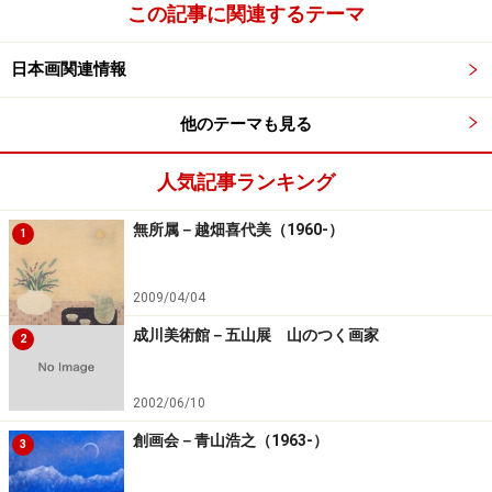
この記事に関連するテーマ
日本画関連情報
他のテーマも見る
人気記事ランキング
無所属－越畑喜代美（1960-）
1
2009/04/04
成川美術館－五山展 山のつく画家
2
2002/06/10
創画会－青山浩之（1963-）
3