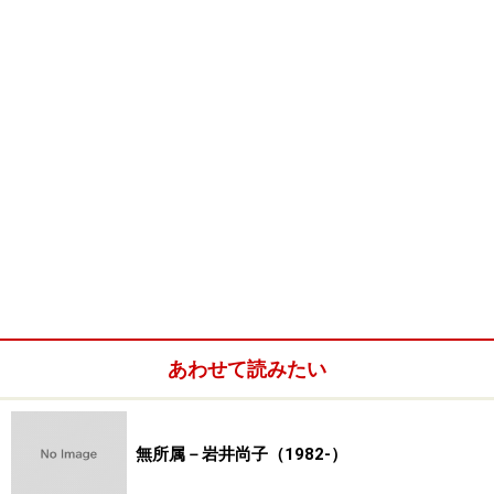
和雅／宮澤一雅／宮澤日出夫／宮前心山／宮本沙海／
三
輪晁勢
／村井みゆき／村田京子／村山徑
【や行】
安田半圃／柳安寿／柳沢護男／柳通陽弘／山田
直子／山吉美和／湯沢カヨ／揚洲周延／横尾深林人／横
川美智子／横山信子／
横山操
／吉沢雪絵／吉田公均
【わ行】
涌井欽也／渡辺富栄／渡辺信子
■
地域別情報一覧
に戻る
※記事内容は執筆時点のものです。最新の内容をご確認くださ
い。
あわせて読みたい
【編集部おすすめの購入サイト】
Amazonで日本画関連の商品をチェック！
無所属－岩井尚子（1982-）