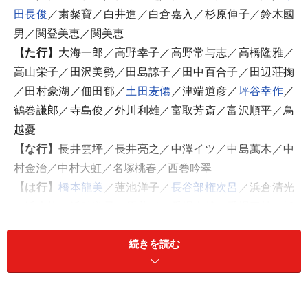
田長俊
／粛粲寶／白井進／白倉嘉入／杉原伸子／鈴木國
男／関登美恵／関美恵
【た行】
大海一郎／高野幸子／高野常与志／高橋隆雅／
高山栄子／田沢美勢／田島諒子／田中百合子／田辺荘掬
／田村豪湖／佃田郁／
土田麦僊
／津端道彦／
坪谷幸作
／
鶴巻謙郎／寺島俊／外川利雄／富取芳斎／富沢順平／鳥
越憂
【な行】
長井雲坪／長井亮之／中澤イツ／中島萬木／中
村金治／中村大虹／名塚桃春／西巻吟翠
【は行】
橋本龍美
／蓮池洋子／
長谷部権次呂
／浜倉清光
／浜倉均／浜砂道子／原美緒／番場春雄／番場三雄／樋
口幸作／樋口峰夫／平岡進／平田恒子／広川操一／蕗谷
続きを読む
虹児／藤沢越堂／藤田熊雄／藤田チヨ子／
穂苅春雄
／穂
苅芙美子／北越珠光／堀夜舟／本間莞彩／本間正／本間
白路／本間久雄／
本間正英
【ま行】
松井大浩／水島裕／
水野竜生
／三本龍泉／宮沢