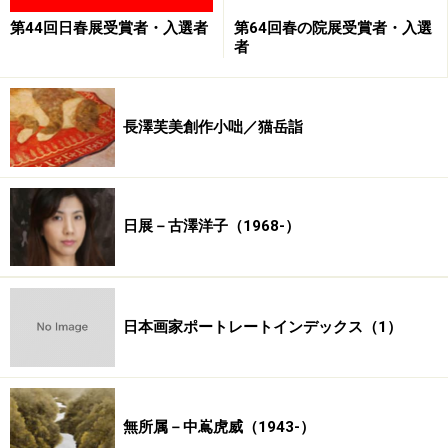
第44回日春展受賞者・入選者
第64回春の院展受賞者・入選
者
長澤芙美創作小咄／猫岳詣
日展－古澤洋子（1968-）
日本画家ポートレートインデックス（1）
無所属－中嶌虎威（1943-）