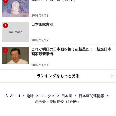
3
2008/07/13
日本画家索引
4
2008/02/29
これが明日の日本画を担う超新星だ！ 新進日本
5
画家最新事情
2002/11/14
ランキングをもっと見る
>
>
>
>
>
All About
趣味
エンタメ
日本画
日本画関連情報
創画会－柴田長俊（1949-）