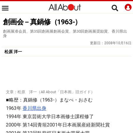
創画会－真鍋修（1963-）
創画展准会員、第35回創画展創画会賞、第30回創画展奨励賞、香川県出
身
更新日：
2008年10月16日
松原 洋一
文章：松原 洋一（All About「日本画」旧ガイド）
■略歴：真鍋修（1963-）まなべ・おさむ
1963年
香川県出身
1994年 東京芸術大学日本画修士課程修了
2000年 第14回青垣2001年日本画展産経新聞社賞