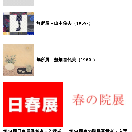
無所属－山本俊夫（1959-）
無所属－越畑喜代美（1960-）
第44回日春展受賞者・入選者
第64回春の院展受賞者・入選