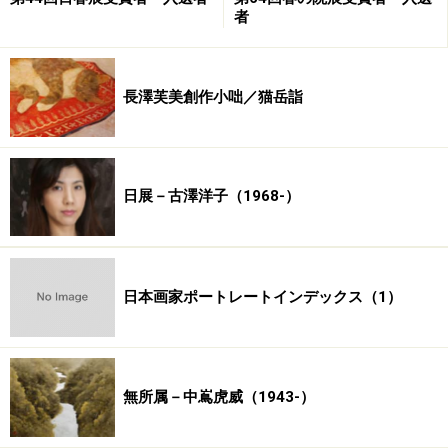
者
長澤芙美創作小咄／猫岳詣
日展－古澤洋子（1968-）
日本画家ポートレートインデックス（1）
無所属－中嶌虎威（1943-）