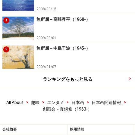
2008/09/15
無所属－高崎昇平（1968-）
4
2009/03/01
無所属－中島千波（1945-）
5
2009/01/07
ランキングをもっと見る
>
>
>
>
>
All About
趣味
エンタメ
日本画
日本画関連情報
創画会－真鍋修（1963-）
会社概要
採用情報