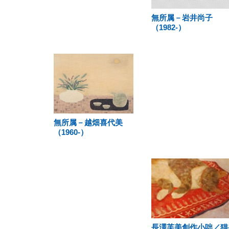
無所属－岩井尚子
（1982-）
無所属－越畑喜代美
（1960-）
長澤芙美創作小咄／猫