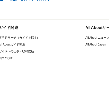
ガイド関連
All Abou
専門家サーチ（ガイドを探す）
All About ニュー
All Aboutガイド募集
All About Japan
ガイドへの仕事・取材依頼
国民の決断