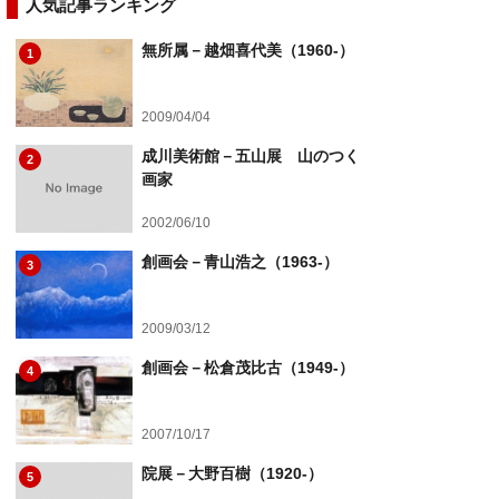
人気記事ランキング
無所属－越畑喜代美（1960-）
1
2009/04/04
成川美術館－五山展 山のつく
2
画家
2002/06/10
創画会－青山浩之（1963-）
3
2009/03/12
創画会－松倉茂比古（1949-）
4
2007/10/17
院展－大野百樹（1920-）
5