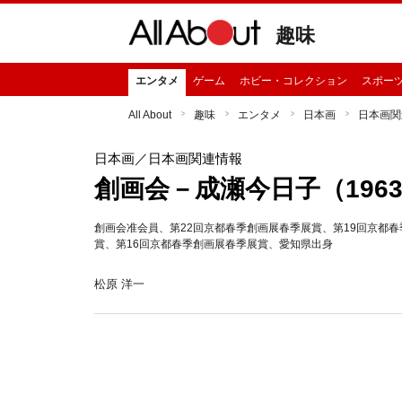
趣味
エンタメ
ゲーム
ホビー・コレクション
スポー
All About
趣味
エンタメ
日本画
日本画関
日本画
／日本画関連情報
創画会－成瀬今日子（1963
創画会准会員、第22回京都春季創画展春季展賞、第19回京都春
賞、第16回京都春季創画展春季展賞、愛知県出身
松原 洋一