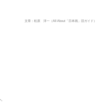
文章：松原 洋一（All About「日本画」旧ガイド）
い。