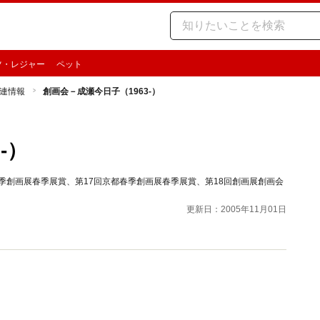
ツ・レジャー
ペット
連情報
創画会－成瀬今日子（1963-）
-）
季創画展春季展賞、第17回京都春季創画展春季展賞、第18回創画展創画会
更新日：2005年11月01日