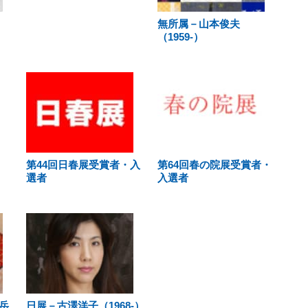
無所属－山本俊夫
（1959-）
第44回日春展受賞者・入
第64回春の院展受賞者・
選者
入選者
岳
日展－古澤洋子（1968-）