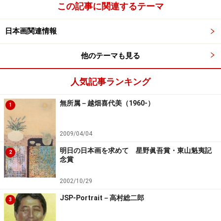
この記事に関連するテーマ
第4回
【雅幸画房】石村雅幸
日本画家の生の声が聞こえる
日本画関連情報
「雅幸画房」石村雅幸さんに聞く
他のテーマも見る
第3回
【あ～とじょい】山田ちさと
人気記事ランキング
ネットでの美術品販売を考える
無所属－越畑喜代美（1960-）
「あ～とじょい」山田ちさとさんに聞く
1
2009/04/04
第2回
【ギャラリーアートもりもと】佐々井智子
明日の日本画を求めて 星野眞吾賞・東山魁夷記
2
念賞
画商のお仕事
アートもりもとの佐々井智子さんの場合
2002/10/29
JSP-Portrait－高村総二郎
3
第1回
【NICAF・art-index.net】米山馨