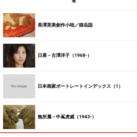
者
第7回
【日本画家】内山徹
自分自身のリアリティーを描く
長澤芙美創作小咄／猫岳詣
「この世代に聞きたい」内山徹
日展－古澤洋子（1968-）
第6回
【日本画家】福井江太郎
福井江太郎日本画展
「日本画家」福井江太郎さんに聞く
日本画家ポートレートインデックス（1）
第5回
【柴田悦子画廊】柴田悦子
コスプレ画廊５周年
「柴田悦子画廊」柴田悦子さんに聞く
無所属－中嶌虎威（1943-）