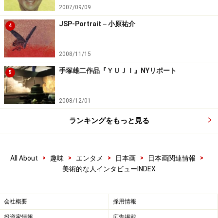
2007/09/09
第8回NICAF展始動
新ディレクターの米山馨さん聞く
JSP-Portrait－小原祐介
4
※記事内容は執筆時点のものです。最新の内容をご確認くださ
い。
2008/11/15
手塚雄二作品『ＹＵＪＩ』NYリポート
5
2008/12/01
ランキングをもっと見る
>
>
>
>
>
All About
趣味
エンタメ
日本画
日本画関連情報
美術的な人インタビューINDEX
会社概要
採用情報
投資家情報
広告掲載