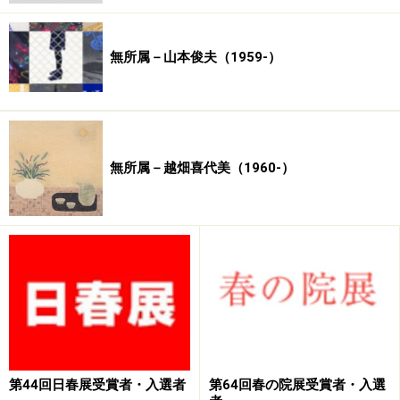
無所属－山本俊夫（1959-）
第10回
【日本画家】青山浩之
旅意識
「この世代に聞きたい」青山浩之
無所属－越畑喜代美（1960-）
第9回
【日本画家】神彌佐子
肉体のドキン
「この世代に聞きたい」神彌佐子
第8回
【日本画家】田宮話子
普遍的な設定で描きたい
「この世代に聞きたい」田宮話子
第44回日春展受賞者・入選者
第64回春の院展受賞者・入選