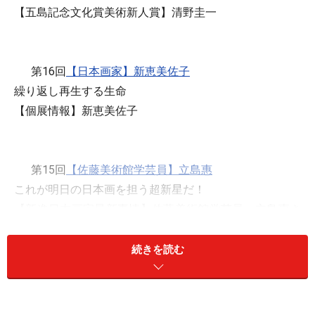
【五島記念文化賞美術新人賞】清野圭一
第16回
【日本画家】新恵美佐子
繰り返し再生する生命
【個展情報】新恵美佐子
第15回
【佐藤美術館学芸員】立島惠
これが明日の日本画を担う超新星だ！
【新進日本画家最新事情】佐藤美術館学芸員・立島惠さ
んに聞く
続きを読む
第14回
【日本画商】戸村正巳
蔵から日本画が出てきたら…