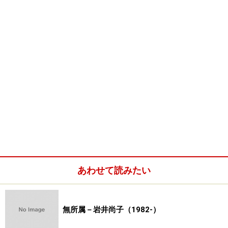
【日本画の鑑定・売却】戸村正巳さんに聞く
第13回
【日本画家】高崎昇平
静かな時の流れに
【青いカクテルと日本画と】高崎昇平の巻
第12回
【日本画家】山田りえ
黒猫月光亭
【アトリエ訪問】山田りえの巻
あわせて読みたい
第11回
【てんぴょう】松浦良介
美術への言葉の入口
無所属－岩井尚子（1982-）
「てんぴょう」編集長に聞く