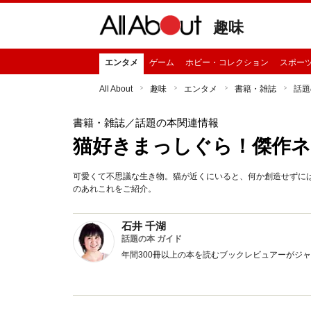
趣味
エンタメ
ゲーム
ホビー・コレクション
スポー
All About
趣味
エンタメ
書籍・雑誌
話題
書籍・雑誌
／話題の本関連情報
猫好きまっしぐら！傑作
可愛くて不思議な生き物。猫が近くにいると、何か創造せずに
のあれこれをご紹介。
石井 千湖
話題の本 ガイド
年間300冊以上の本を読むブックレビュアーがジ