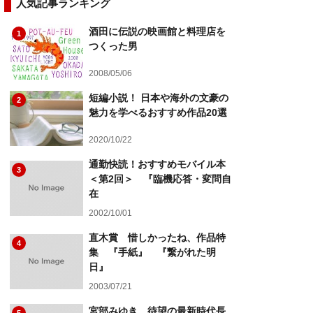
人気記事ランキング
酒田に伝説の映画館と料理店を
1
つくった男
2008/05/06
短編小説！ 日本や海外の文豪の
2
魅力を学べるおすすめ作品20選
2020/10/22
通勤快読！おすすめモバイル本
3
＜第2回＞ 『臨機応答・変問自
在
2002/10/01
直木賞 惜しかったね、作品特
4
集 『手紙』 『繋がれた明
日』
2003/07/21
宮部みゆき、待望の最新時代長