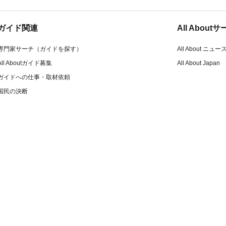
ガイド関連
All Abou
専門家サーチ（ガイドを探す）
All About ニュー
All Aboutガイド募集
All About Japan
ガイドへの仕事・取材依頼
国民の決断