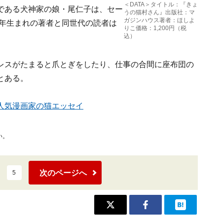
＜DATA＞タイトル：『きょ
である犬神家の娘・尾仁子は、セー
うの猫村さん』出版社：マ
ガジンハウス著者：ほしよ
4年生まれの著者と同世代の読者は
りこ価格：1,200円（税
込）
レスがたまると爪とぎをしたり、仕事の合間に座布団の
とある。
人気漫画家の猫エッセイ
い。
次のページへ
5