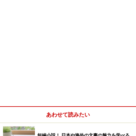
て・・・
周辺には自然が残っている小さな都市にある高校。秋に
は、全校生徒が参加して、一大イベントが行われる。朝
八時から翌朝の八時まで、夜を徹して八十キロを歩きと
おす「歩行祭」である。
「入学した時からさんざん大変だぞと脅され、実際参加
してみて何の因果でこんな行事がと呪い、卒業生が懐か
しそうに語る理由が三回目にしてようやくわかってきた
今になって・・・」
と、高校三年生の融（とおる）が述懐するが、うーん、
よくわかります。
忘れられないんだよね、こういう、シンプルでキツい行
あわせて読みたい
事って、耐寒登山とか、遠泳とか。
『六番目の小夜子』でデビューし、ノスタルジック・ミ
短編小説！ 日本や海外の文豪の魅力を学べる