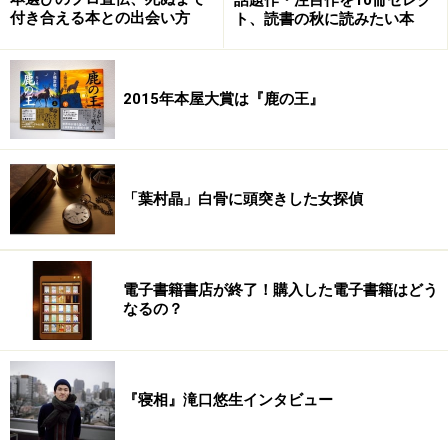
は、少々複雑だ。
付き合える本との出会い方
ト、読書の秋に読みたい本
貴子と融は、異母兄弟なのである。
貴子は、融の父親がダブル不倫をしていた女性との間に
2015年本屋大賞は『鹿の王』
生まれた子どもである。その女性、すなわち、貴子の母
は、当時の夫と離婚後、女手ひとつで、娘を育て上げ
た。一方、融の父親は、結局、家庭を捨てることはでき
「葉村晶」白骨に頭突きした女探偵
ず、家族との軋轢を抱えたまま、癌でこの世を去ったの
だ。
奇しくも、貴子と同級生になった融は、母親父親がいな
電子書籍書店が終了！購入した電子書籍はどう
なるの？
いにも関わらず、やり手の母親のおかげで裕福にのんび
りと育った貴子を憎しみに近い視線で凝視しつつ、無視
をする。その視線を受け、後ろめたいような複雑な感情
を抱いたまま、三年間を過ごした貴子は、卒業を前に決
『寝相』滝口悠生インタビュー
心をしたのだった。「このまま卒業するのはいや」。そ