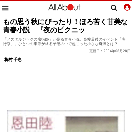
もの思う秋にぴったり！ほろ苦く甘美な
青春小説 『夜のピクニッ
「ノスタルジックの魔術師」が贈る青春小説。高校最後のイベント「歩
行祭」。ひとつの季節が終る予感の中で起こった小さな奇跡とは？
更新日：
2004年08月28日
梅村 千恵