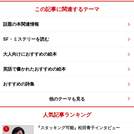
して、そのきっかけを高校最後の歩行祭に求めた貴子の
この記事に関連するテーマ
もとに、アメリカに転校していった友人、杏奈から奇妙
な手紙が届く。
話題の本関連情報
――去年、おまじないを掛けといた。貴子たちの悩みが解
決して、無事ゴールできるように・・・
SF・ミステリーを読む
融との事情を誰にも話しことのない貴子。手紙は、何を
大人向けにおすすめの絵本
意味しているのか。謎は解けないまま、歩行祭は、始ま
る。
英語で書かれたおすすめの絵本
だが、貴子の「想い」は遂げられないまま、ゴールは次
おすすめの詩集
第に近づく。積み重なる疲労、去来する想い。このま
ま、高校最後の歩行祭は終ってしまうのか？そんなと
他のテーマも見る
き、小さな奇跡が・・・
人気記事ランキング
※記事内容は執筆時点のものです。最新の内容をご確認くださ
い。
『スタッキング可能』松田青子インタビュー
1