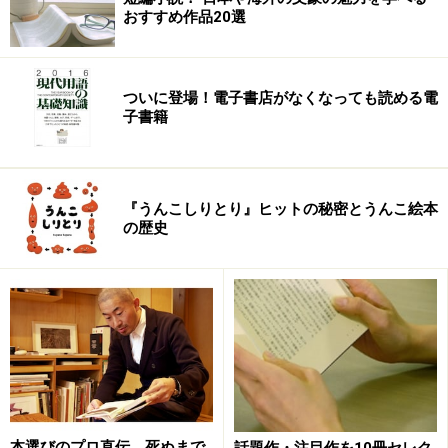
ステリーの一人者として評価の高い著者。帯には、「ノ
おすすめ作品20選
スタルジックの魔術師」と表現されているが、この設定
だけで、多くの人の懐かしさのツボにハマるのではない
だろうか。
ついに登場！電子書店がなくなっても読める電
子書籍
■ひとつの季節が終る予感の中で、主人公が胸に秘めた
「賭け」は成就するのか？
『うんこしりとり』ヒットの秘密とうんこ絵本
さて、物語は、高校３年生の貴子が、この歩行祭でして
の歴史
いるひとつの「賭け」をめぐって展開する。
貴子は、この一昼夜の間に、ある人物に、あることをし
ようとしていた。
対象となっている人物とは、同級生の融である。彼に、
もし、一言でも話しかけることができれたなら・・・
「三年間秘めた恋の告白――のようにも思えるが、事情
本選びのプロ直伝、死ぬまで
話題作・注目作を10冊セレク