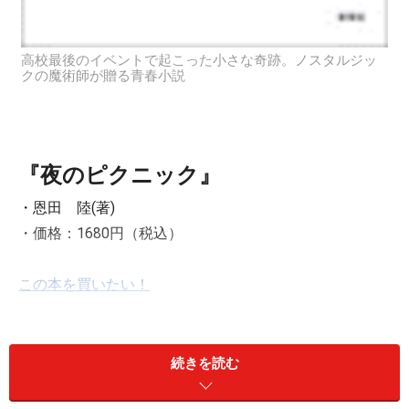
高校最後のイベントで起こった小さな奇跡。ノスタルジッ
クの魔術師が贈る青春小説
『夜のピクニック』
・恩田 陸(著)
・価格：1680円（税込）
この本を買いたい！
■三年間ともに過ごした友とひたすら歩く一昼夜。キツ
続きを読む
クてシンプルで、絶対忘れれないイベント。設定からし