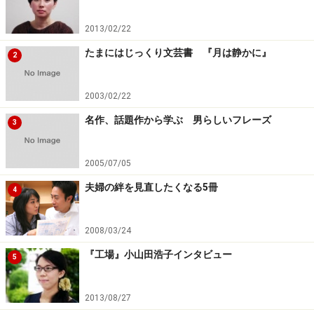
次のページへ
1
/
2
2013/02/22
たまにはじっくり文芸書 『月は静かに』
2
2003/02/22
名作、話題作から学ぶ 男らしいフレーズ
3
2005/07/05
夫婦の絆を見直したくなる5冊
4
2008/03/24
『工場』小山田浩子インタビュー
5
2013/08/27