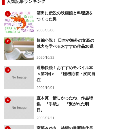
人気記事ランキング
酒田に伝説の映画館と料理店を
1
つくった男
2008/05/06
短編小説！ 日本や海外の文豪の
2
魅力を学べるおすすめ作品20選
2020/10/22
通勤快読！おすすめモバイル本
3
＜第2回＞ 『臨機応答・変問自
在
2002/10/01
直木賞 惜しかったね、作品特
4
集 『手紙』 『繋がれた明
日』
2003/07/21
宮部みゆき、待望の最新時代長