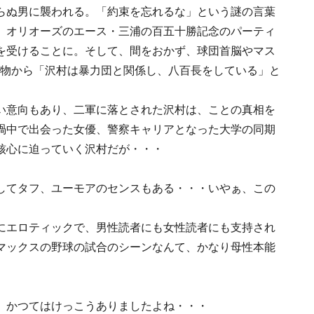
らぬ男に襲われる。「約束を忘れるな」という謎の言葉
。オリオーズのエース・三浦の百五十勝記念のパーティ
を受けることに。そして、間をおかず、球団首脳やマス
」なる人物から「沢村は暴力団と関係し、八百長をしている」と
い意向もあり、二軍に落とされた沢村は、ことの真相を
渦中で出会った女優、警察キャリアとなった大学の同期
核心に迫っていく沢村だが・・・
してタフ、ユーモアのセンスもある・・・いやぁ、この
にエロティックで、男性読者にも女性読者にも支持され
マックスの野球の試合のシーンなんて、かなり母性本能
、かつてはけっこうありましたよね・・・