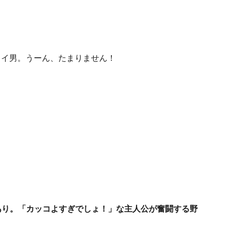
イイ男。うーん、たまりません！
あり。「カッコよすぎでしょ！」な主人公が奮闘する野