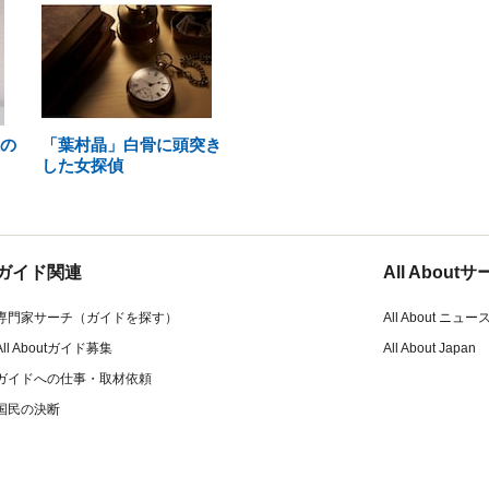
鹿の
「葉村晶」白骨に頭突き
した女探偵
ガイド関連
All Abou
専門家サーチ（ガイドを探す）
All About ニュー
All Aboutガイド募集
All About Japan
ガイドへの仕事・取材依頼
国民の決断