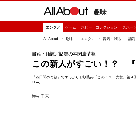
趣味
エンタメ
ゲーム
ホビー・コレクション
スポー
All About
趣味
エンタメ
書籍・雑誌
話題
書籍・雑誌
／話題の本関連情報
この新人がすごい！？ 『
『四日間の奇跡』ですっかりお馴染み「このミス！大賞」第４
リー。
梅村 千恵