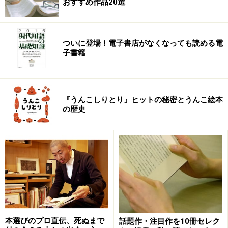
おすすめ作品20選
の内実は、似て非なるものだ。
手っ取り早く言えば、こちらの作品のほうが、エグ
い。泣けない。
ついに登場！電子書店がなくなっても読める電
その分、リアルだ。
子書籍
若いカラダに熟れたココロの柊子、熟れたカラダに若
いココロの美羽――主人公の二人は、互いのカラダを取り
巻いていた恋や人間関係に年齢の異なるココロで向き合
『うんこしりとり』ヒットの秘密とうんこ絵本
うことになる。その有様を、著者は、リアルに描き出
の歴史
す。 互いの下着をみたときの反応、互いが「恋」をし
ているらしい相手に対する反応など、女性の多くにとっ
ては、その描写は、一種いやらしいほどリアルであろ
う。
著者は、このリアルな描写でなにを浮き彫りにしよう
としたのか。
※記事内容は執筆時点のものです。最新の内容をご確認くださ
い。
本選びのプロ直伝、死ぬまで
話題作・注目作を10冊セレク