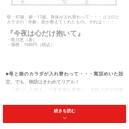
母・47歳、娘・17歳。身体が入れ替わって・・・ココロと
カラダの「年齢」差が教えてくれたもの。それは・・・
『今夜は心だけ抱いて』
・唯川恵（著）
・価格：1680円（税込）
■母と娘のカラダが入れ替わって・・・寓話めいた設
定。でも、物語はきわめてリアル！
『肩ごしの恋人』で直木賞を受賞し、女性の恋や日常
をリアルに描くことにかけては定評ある著者の最新作。
「恋愛小説」ではあるのですが、恋愛が最大の関心ごと
続きを読む
であった時代を過ぎて久しい私が、これまた久かたぶり
に出逢った「リアル」な物語だった。