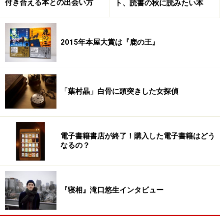
付き合える本との出会い方
ト、読書の秋に読みたい本
次のページへ
1
/
2
2015年本屋大賞は『鹿の王』
「葉村晶」白骨に頭突きした女探偵
電子書籍書店が終了！購入した電子書籍はどう
なるの？
『寝相』滝口悠生インタビュー