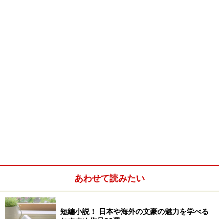
主人公は、二人の女性。47歳の柊子は、バツイチ。ロ
マンス小説の翻訳者として自活している。そろそろ老眼
鏡に頼らなければいけない自分の年齢にやるせなさを感
じ、誠実だが面白みのない男の実のある好意より、生活
の華を求めて既婚の年下男の薄っぺらな褒め言葉を選
ぶ・・・そんな女性だ。そして、もうひとりの主人公
は、柊子の娘、17歳の美羽。幼い頃に家を出た柊子に対
しては、愛憎どころか関心すらも抱いていない。柊子も
母になれない自分を十二分に自覚している。そんな「他
人以上に他人」な母と娘が再び接点を持つこととなり、
あろうことか、事故がきっかけで互いの身体が入れ替わ
ってしまう。
あわせて読みたい
この設定、やはり直木賞を受賞した作家を一躍メジャ
ーに押し上げた作品と激似ではある。ではあるが、作品
短編小説！ 日本や海外の文豪の魅力を学べる