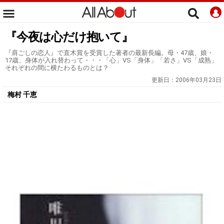
『今夜は心だけ抱いて』
『肩ごしの恋人』で直木賞を受賞した著者の最新長編。母・47歳、娘・
17歳、身体が入れ替わって・・・「心」VS「身体」「若さ」VS「成熟」
それぞれの間に横たわるものとは？
更新日：
2006年03月23日
梅村 千恵