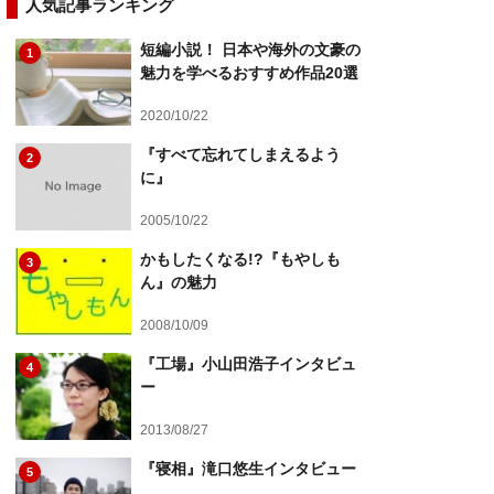
人気記事ランキング
短編小説！ 日本や海外の文豪の
1
魅力を学べるおすすめ作品20選
2020/10/22
『すべて忘れてしまえるよう
2
に』
2005/10/22
かもしたくなる!?『もやしも
3
ん』の魅力
2008/10/09
『工場』小山田浩子インタビュ
4
ー
2013/08/27
『寝相』滝口悠生インタビュー
5