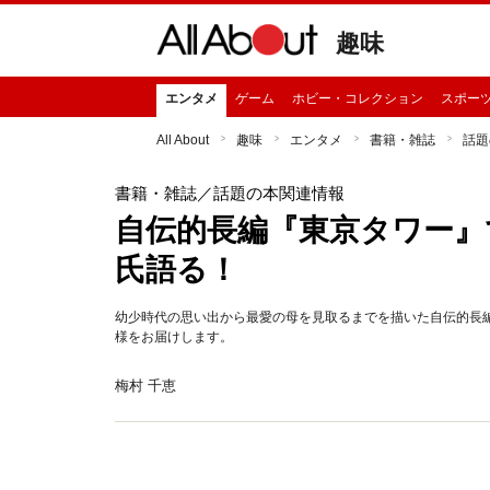
趣味
エンタメ
ゲーム
ホビー・コレクション
スポー
All About
趣味
エンタメ
書籍・雑誌
話題
書籍・雑誌
／話題の本関連情報
自伝的長編『東京タワー』
氏語る！
幼少時代の思い出から最愛の母を見取るまでを描いた自伝的長
様をお届けします。
梅村 千恵