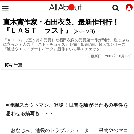
直木賞作家・石田衣良、最新作刊行！
『ＬＡＳＴ ラスト』
(2ページ目)
『４TEEN』で直木賞を受賞した石田衣良の受賞第一作が刊行。崖っぷち
に立った７人の「ラスト・チョイス」を描く短編7編。超人気シリーズ
『池袋ウエストゲートパーク』新作もいち早くチェック！
更新日：
2003年10月17日
梅村 千恵
■凄腕スカウトマン、登場！世間を騒がせたあの事件を
思わせる描写も・・・
おなじみ、池袋のトラブルシューター、果物やのマコ