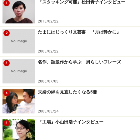
『スタッキング可能』松田青子インタビュー
1
2013/02/22
たまにはじっくり文芸書 『月は静かに』
2
2003/02/22
名作、話題作から学ぶ 男らしいフレーズ
3
2005/07/05
夫婦の絆を見直したくなる5冊
4
2008/03/24
『工場』小山田浩子インタビュー
5