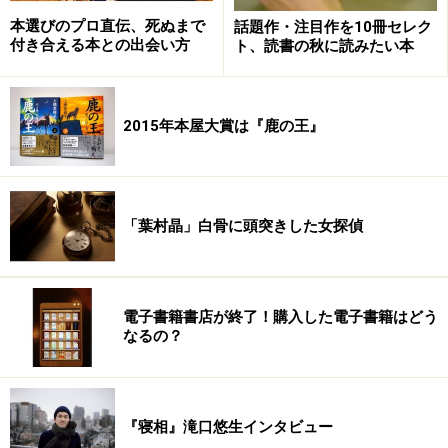
本選びのプロ直伝、死ぬまで
話題作・注目作を10冊セレク
付き合える本との出会い方
ト、読書の秋に読みたい本
2015年本屋大賞は『鹿の王』
「葉村晶」白骨に頭突きした女探偵
電子書籍書店が終了！購入した電子書籍はどう
なるの？
『寝相』滝口悠生インタビュー