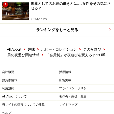
媚薬としてのお酒の働きとは……女性をその気にさ
5
せる？
2024/11/29
ランキングをもっと見る
>
>
>
>
All About
趣味
ホビー・コレクション
男の夜遊び
>
男の夜遊び関連情報
「会員制」が夜遊びを変える-part.05-
会社概要
採用情報
投資家情報
広告掲載
利用規約
プライバシーポリシー
All Aboutについて
著作権・商標・免責
当サイトの情報についての注意
サイトマップ
ヘルプ