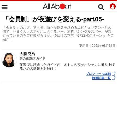
「会員制」が夜遊びを変える-part.05-
「会員制」のお店、第五弾。新たな刺激を求めるエピキュリアンたちの
間で、品良く大人の男女が出会えるバー、通称『シングルスバー』が流
行っているのをご存知だろうか。今回は六本木『GREEN(グリーン)』をご
紹介！
更新日：
2008年08月31日
大脇 克浩
男の夜遊び ガイド
夜遊びに精通したガイドが、オトコの夜をオシャレに盛り上げ
るための情報をお届け！
プロフィール詳細
執筆記事一覧