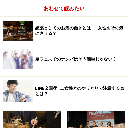
アリーな店内では、界隈のビジネスエクゼクティブと普
あわせて読みたい
段着の女性ちが楽しそうに会話を楽しんでいる。
「当店は完全会員制で、男性会員の方は20～40代のビジ
媚薬としてのお酒の働きとは……女性をその気
にさせる？
ネスマン中心、女性会員の方は20～30代前半、モデルプ
ロダクションへ集中して告知しているので、モデルの方
が非常に多いですね、男女供に社会的マナーが守れる方
夏フェスでのナンパはそう簡単じゃない⁉︎
に限らせていただいています。もちろん時間制ではござ
いませんので、ごゆっくりお二人の会話をお楽しみくだ
さい」(店長)
LINE文章術……女性とのやりとりで注意する点
※記事内容は執筆時点のものです。最新の内容をご確認くださ
い。
とは？
次のページへ
1
/
2