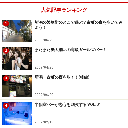
人気記事ランキング
新潟の繁華街のどこで遊ぶ？古町の夜を歩いてみ
1
よう！
2009/06/29
またまた美人揃いの高級ガールズバー！
2
2009/04/28
新潟・古町の夜を歩く！(後編)
3
2009/06/30
半個室バーが恋心を刺激する VOL.01
4
2009/02/13