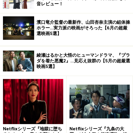
音レビュー！
「戦争遂行にあたって政治・軍事両面で行った全ての責
任を負う者として、私自身をあなたの代表する諸国の採
濱口竜介監督の最新作、山田杏奈主演の組体操
決にゆだねるためにおうかがいしました」
ホラー…実力派の映画がそろった【6月の超厳
選映画5選】
最初に紹介する作品は、終戦前後の昭和天皇ヒロヒトの
私人としての姿をみせるロシア映画『太陽』から……。
綾瀬はるかと大悟のヒューマンドラマ、『プラ
ダを着た悪魔2』…見応え抜群の【5月の超厳選
映画5選】
ロシアの名匠が終戦時の天皇陛下を見詰め
た
『太陽』
天皇をロシアの視点で描いた 『太陽』
Netflixシリーズ『地獄に堕ち
Netflixシリーズ『九条の大
チャーリー・チャップリンの
『独裁者』
という映画は日