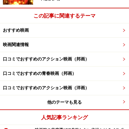
ヒトラーと天皇ヒロヒトを比較して論ずるつもりはあり
この記事に関連するテーマ
ませんが、映画『太陽』の中の天皇は、国民のため、そ
して歴史によって「現人神」として生きなくてはならな
おすすめ映画
い存在でした。しかし天皇は「国民と何ひとつ変わらな
映画関連情報
い人間」であることを知っています。チャップリンの
『独裁者』が善悪使い分けた二役の映画でしたが、『太
口コミでおすすめのアクション映画（邦画）
陽』では「天照大御神の天孫である現人神」と「人間」
を一人の人間の中で演じ分けて生きなくてはならない天
口コミでおすすめの青春映画（邦画）
皇の苦悩が描かれています。映画終盤（終戦後）、米国
記者が天皇をはじめて見て言います。「チャップリン
口コミでおすすめのアクション映画（洋画）
だ！チャーリーだ！チャーリー帽子を取って！」と……。
他のテーマも見る
天皇の戦争責任と、人間ヒロヒトの私的な側面を見詰め
人気記事ランキング
た「日本で撮ることの許されない（？）」貴重な作品。