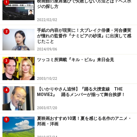
映画館の座席選びで失敗しない方法とは？ベスポ
1
・2005年／ロシア映画
ジの探し方
・上映時間：115min
2022/02/02
・監督：アレクサンドル・ソクーロフ
手紙の内容が現実に！大ブレイク俳優・河合優実
・出演：イッセー尾形、ロバート・ドーソ、佐野史郎、
2
が憧れの監督作『ナミビアの砂漠』に出演して感
桃井かおり
じたこと
2024/09/06
ツッコミ所満載『キル・ビル』来日会見
3
次ページ
は、原爆を題材にした３作品です。公開中の新
作『夕凪の街 桜の国』、『ヒロシマナガサキ』、そして
2003/10/22
故 今村昌平監督の傑作『黒い雨』です。
【いかりやさん追悼】『踊る大捜査線 THE
4
MOVIE2』 踊るメンバーが揃って舞台挨拶！
※記事内容は執筆時点のものです。最新の内容をご確認くださ
い。
2003/07/20
夏映画おすすめ10選！夏を感じる名作のアニメ・
5
次のページへ
1
/
3
邦画・洋画