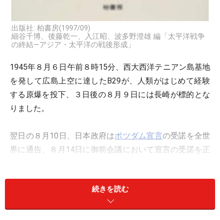
出版社: 柏書房(1997/09)
細谷千博、後藤乾一、入江昭、波多野澄雄 編「太平洋戦争
の終結―アジア・太平洋の戦後形成」
1945年８月６日午前８時15分、西大西洋テニアン島基地
を発して広島上空に達したB29が、人類がはじめて経験
する原爆を投下、３日後の８月９日には長崎が標的とな
りました。
翌日の８月10日、日本政府は
ポツダム宣言
の受諾を全世
界に通告、８月14日に御前会議において宣言の受諾を正
式に決定し、８月15日（終戦の日）、昭和天皇の声明を
録音したレコードで、全国に同宣言の受諾を国民に知ら
続きを読む
せる玉音放送が行なわれました。神（天皇）が人に戻ら
れた日です。