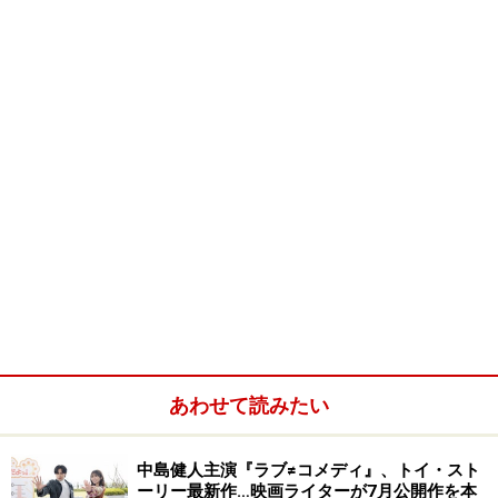
８月30日連合軍最高指令官ダグラス・マッカーサー元帥
が厚木に到着。９月27日天皇がアメリカ大使館ヘマッカ
ーサー元帥を訪問。会談の内容は伏せられましたが、
「マッカーサー回想録」によれば天皇は次のように述べ
たと記されています。
あわせて読みたい
中島健人主演『ラブ≠コメディ』、トイ・スト
ーリー最新作…映画ライターが7月公開作を本