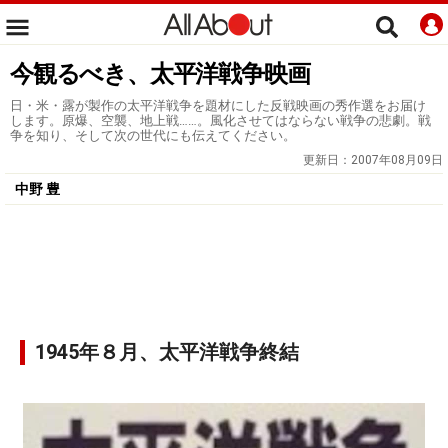
今観るべき、太平洋戦争映画
日・米・露が製作の太平洋戦争を題材にした反戦映画の秀作選をお届け
します。原爆、空襲、地上戦……。風化させてはならない戦争の悲劇。戦
争を知り、そして次の世代にも伝えてください。
更新日：
2007年08月09日
中野 豊
1945年８月、太平洋戦争終結