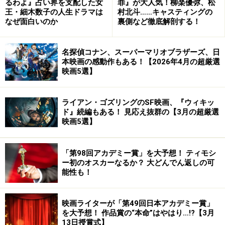
るわよ』占い界を支配した女
罪』が大人気！柳楽優弥、松
独伊三国同盟が成立し、日本では第二次近衛内閣の出来
王・細木数子の人生ドラマは
村北斗……キャスティングの
なぜ面白いのか
裏側など徹底解剖する！
た1940年（第二次大戦最中）に創られています。劇中、
独裁者ヒトラーになぞられたトメニア国の独裁者ヒンケ
ルと、独裁者に瓜二つの貧しいユダヤ人の理髪師の二役
名探偵コナン、スーパーマリオブラザーズ、日
本映画の感動作もある！【2026年4月の超厳選
をチャップリンが演じます。
映画5選】
ライアン・ゴズリングのSF映画、『ウィキッ
ド』続編もある！ 見応え抜群の【3月の超厳選
映画5選】
「第98回アカデミー賞」を大予想！ ティモシ
ー初のオスカーなるか？ 大どんでん返しの可
能性も！
映画ライターが「第49回日本アカデミー賞」
を大予想！ 作品賞の“本命”はやはり…!?【3月
13日授賞式】