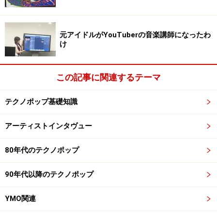
ちだけでやってたんで、この名前を思いついたんです。
誰も見向きもしないようなレトロ感とかがしっくり来
元アイドルがYouTuberの音楽講師になったわ
て。あと、コンポとかステレオとかそう言った意味のあ
け
る言葉を探していたというのもありますね。偶然です
が。。。
この記事に関連するテーマ
四方さんCITY乗っていたんですか～？MOTOCOMPO
テクノポップ基礎知識
は、旧メンバーが所有してましたが、僕もMOTOCOMPO
活動開始時にCITYカブリオレに乗っていました。ライヴ
アーティストインタヴュー
の移動も必ずこれでやってたんですが、だんだん機材増
えてきてトラ ンクには入りきらなくなっちゃたりして、
80年代のテクノポップ
時にオープン状態にして、機材に埋もれながらメンバー
移動、、、なんてことを2～3年くらいやってましたね。
90年代以降のテクノポップ
懐かしいなぁ。
YMO関連
ガイド：