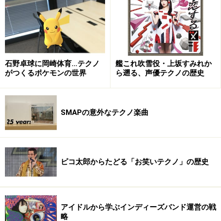
石野卓球に岡崎体育…テクノ
艦これ吹雪役・上坂すみれか
がつくるポケモンの世界
ら遡る、声優テクノの歴史
SMAPの意外なテクノ楽曲
MOTOCOMPOって、MADNESSのCMで80年代を風靡し
たホンダCITYに収納できたバイクの名前ですよね。若か
りし頃、CITYに乗っていた時期があったんですが、流石
にMOTOCOMPOは持っていませんでした。でも、買っと
ピコ太郎からたどる「お笑いテクノ」の歴史
くべきだったなぁと今頃後悔しています。
Dr.USUI：
アイドルから学ぶインディーズバンド運営の戦
活動当初は持ってる機材もしょぼいもので、ほんと気持
略