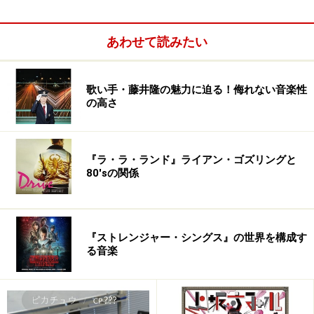
MOTOCOMPOと言えば、CITY
あわせて読みたい
ガイド：
Dr.USUI、本当にお久しぶりです。Dr.USUIからは、僕が
まだPOP ACADEMYというテクノポップのサイトを始め
歌い手・藤井隆の魅力に迫る！侮れない音楽性
の高さ
たころ、約10年前ですかね・・・メールをもらった覚え
があります。Dr.USUIがMOTOCOMPOを始めた頃です
ね。
『ラ・ラ・ランド』ライアン・ゴズリングと
80'sの関係
Dr.USUI：
お久しぶりです。懐かしいですね～。
『ストレンジャー・シングス』の世界を構成す
ガイド：
る音楽