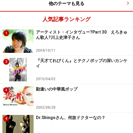
他のテーマも見る
Dr.USUIのDr.とはどのあたりから来るんでしょうか？
人気記事ランキング
Dr.USUI：
これもやはり初めてのデモテープを友人たちに聞かせ始
アーティスト・インタヴュー?Part 30 えろきゅ
1
ん歌人?川上史津子さん
めたころ、僕は大学院入ったばかりとかの時期だったん
ですが、誰からともなく「ドクター」とか「博士」とか
2004/10/11
呼んでくれるようになったので、次から自分のクレジッ
『天才てれびくん』とテクノポップの深いカンケ
2
トとして使い始めたんです。結局大学院は中退すること
イ
になるんですが・・・（笑）。
2015/04/02
※記事内容は執筆時点のものです。最新の内容をご確認くださ
勘違いの中華風ポップ
い。
3
2002/08/28
次のページへ
1
/
4
Dr.Shingoさん、何故ドクターなの？
4