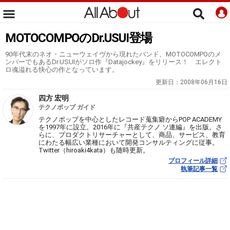
MOTOCOMPOのDr.USUI登場
90年代末のネオ・ニューウェイヴから現れたバンド、MOTOCOMPOのメ
ンバーでもあるDr.USUIがソロ作『Datajockey』をリリース！ エレクト
ロ魂溢れる快心の作となっています。
更新日：
2008年06月16日
四方 宏明
テクノポップ ガイド
テクノポップを中心としたレコード蒐集癖からPOP ACADEMY
を1997年に設立。2016年に『共産テクノ ソ連編』を出版。さ
らに、プロダクトリサーチャーとして、商品、サービス、教育
にわたる幅広い業種において開発コンサルティングに従事。
Twitter（hiroaki4kata）も随時更新。
プロフィール詳細
執筆記事一覧