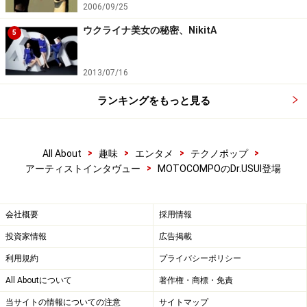
2006/09/25
ウクライナ美女の秘密、NikitA
5
2013/07/16
ランキングをもっと見る
>
>
>
>
All About
趣味
エンタメ
テクノポップ
>
アーティストインタヴュー
MOTOCOMPOのDr.USUI登場
会社概要
採用情報
投資家情報
広告掲載
利用規約
プライバシーポリシー
All Aboutについて
著作権・商標・免責
当サイトの情報についての注意
サイトマップ