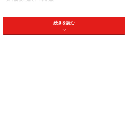
04. The Bottom Of The World
05. Only A Devil Can Change My Heart
06. Southern Hospital
続きを読む
07. Will