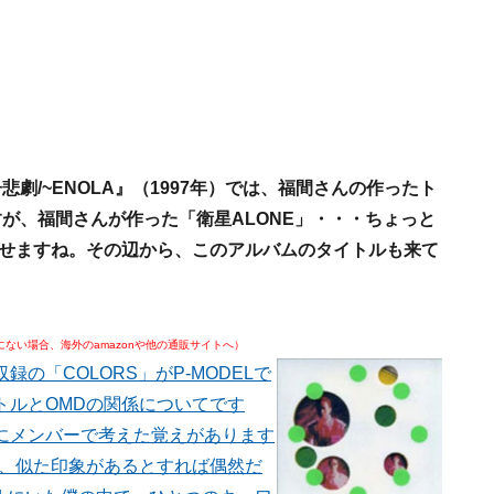
劇/~ENOLA』（1997年）では、福間さんの作ったト
が、福間さんが作った「衛星ALONE」・・・ちょっと
わせますね。その辺から、このアルバムのタイトルも来て
.jpにない場合、海外のamazonや他の通販サイトへ）
の「COLORS」がP-MODELで
トルとOMDの関係についてです
にメンバーで考えた覚えがあります
く、似た印象があるとすれば偶然だ