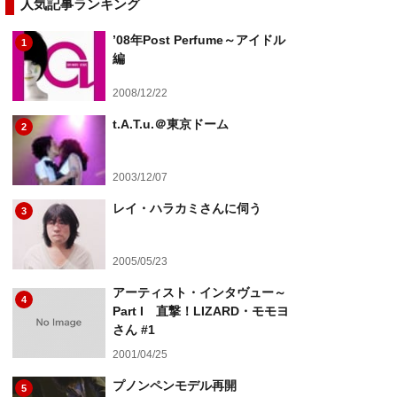
人気記事ランキング
’08年Post Perfume～アイドル
1
編
2008/12/22
t.A.T.u.＠東京ドーム
2
2003/12/07
レイ・ハラカミさんに伺う
3
2005/05/23
アーティスト・インタヴュー～
4
Part I 直撃！LIZARD・モモヨ
さん #1
2001/04/25
プノンペンモデル再開
5