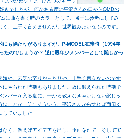
ELにいた僕の中で、ひとつのキーワ
好きでしたが、何かある度に平沢さんの口からOMDの
ルバムに曲を書く時のカラーとして、勝手に参考にしてみ
なく、上手く言えませんが、世界観みたいなものです。
も隔たりがありますが、P-MODEL在籍時（1994年
だったのでしょうか？ 逆に最年少メンバーとして難しかっ
問題や、若気の至りだったりや、上手く言えないのです
的にやられた時期もありました。故に鍛えられた時期で
メンバーが入る度に、一から教えなきゃいけない訳じゃ
方は、とか（笑）そういう、平沢さんからすれば面倒く
にしていました。
はなく、例えばアイデアを出し、企画をたて、そして実