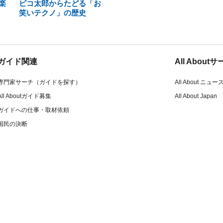
楽
ピコ太郎からたどる「お
笑いテクノ」の歴史
ガイド関連
All Abou
専門家サーチ（ガイドを探す）
All About ニュー
All Aboutガイド募集
All About Japan
ガイドへの仕事・取材依頼
国民の決断