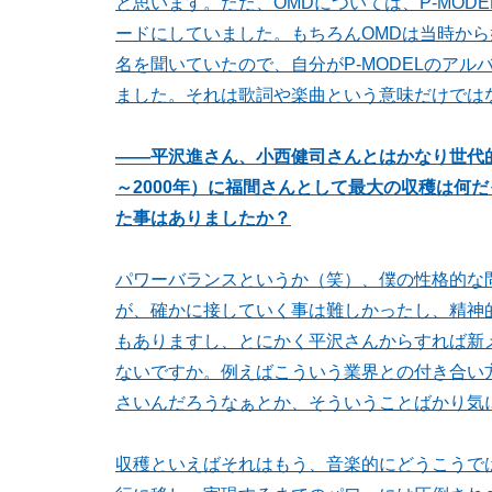
と思います。ただ、OMDについては、P-MOD
ードにしていました。もちろんOMDは当時から
名を聞いていたので、自分がP-MODELのア
ました。それは歌詞や楽曲という意味だけでは
――平沢進さん、小西健司さんとはかなり世代的に
～2000年）に福間さんとして最大の収穫は何
た事はありましたか？
パワーバランスというか（笑）、僕の性格的な
が、確かに接していく事は難しかったし、精神
もありますし、とにかく平沢さんからすれば新
ないですか。例えばこういう業界との付き合い
さいんだろうなぁとか、そういうことばかり気
収穫といえばそれはもう、音楽的にどうこうで