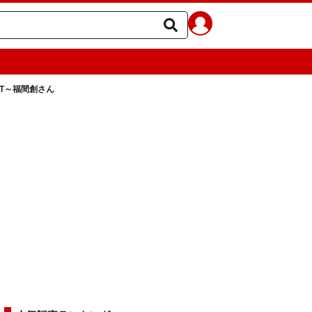
ECT～福間創さん