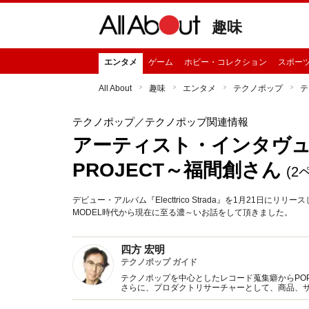
趣味
エンタメ
ゲーム
ホビー・コレクション
スポー
All About
趣味
エンタメ
テクノポップ
テ
テクノポップ
／テクノポップ関連情報
アーティスト・インタヴュー～
PROJECT～福間創さん
(2
デビュー・アルバム『Electtrico Strada』を1月21日にリ
MODEL時代から現在に至る濃～いお話をして頂きました。
四方 宏明
テクノポップ ガイド
テクノポップを中心としたレコード蒐集癖からPOP 
さらに、プロダクトリサーチャーとして、商品、
Twitter（hiroaki4kata）も随時更新。