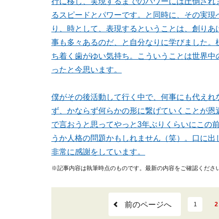
行に移し、実現するまでのパワーには圧倒され
るスピードとパワーです。と同時に、その実現
り、時として、表現するということは、創りあ
事も多々あるのだ、と自分なりに学びました。
ち着く歯がゆい気持ち。こういうことは世界中
ったと今思います。
僕がその後活動して行く中で、何事にも代えれ
ず、かならず何らかの形に繋げていくことが恩
で言おうと思ってやっと3年ぶりくらいにこの
うか人格の問題かもしれません（笑）。口に出
非常に感謝をしています。
※記事内容は執筆時点のものです。最新の内容をご確認くださ
前のページへ
1
2