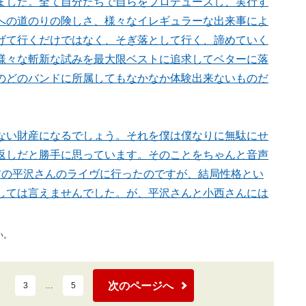
ました。全て自分たちで自らをプロデュースし、実行す
への道のりの険しさ、様々なイレギュラーな出来事によ
げて行くだけではなく、そぎ落として行く、諦めていく
様々な斬新な試みを最大限ベストに追求してベターに落
のどのバンドに所属してもなかなか体験出来ないものだ
ない財産になるでしょう。それを僕は僕なりに無駄にせ
返しだと勝手に思っています。そのことをちゃんと音声
前の平沢さんのライヴに行ったのですが、結局性格とい
しては言えませんでした。が、平沢さんと小西さんには
い。
次のページへ
3
…
5