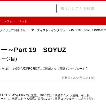
ツ・レジャー
ペット
クノポップ関連情報
アーティスト・インタヴュー～Part 19 SOYUZ PROJ
Part 19 SOYUZ
ページ目)
リースしたばかりのSOYUZ PROJECTの福間創さんに直撃インタヴュー！ P-
更新日：2004年01月17日
ACADEMYを1997年に設立。2016年に『共産テクノ ソ連編』を出版。
サービス、教育にわたる幅広い業種において開発コンサルティングに従事。
...続きを読む