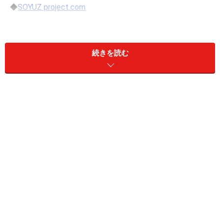
◆
SOYUZ project.com
――福間さん、この度は、SOYUZ PROJECTととしてのフ
ァースト・アルバムのリリースおめでとうございます。
続きを読む
先ずは、古い話から聞かせてください。ミュージシャン
としてのデビューは、¡Por Supuesto!からリリースされ
た加藤賢崇さんがプロデュースしたオムニバス『トロイ
の木馬』（1993年）にも参加したControlled Voltageで
すよね。これは、福間さんが脱退後にリリースされてい
るようですが、参加のきっかけは？
Controlled Voltageのライヴに 加藤賢崇さんがいらし
て、ライヴ後声をかけてくださったんです。「あの
MemoryMoogいくら？」って（笑）それがきっかけで
す。『トロイの木馬』発売記念ライブを最後に僕は
Controlled Voltageを脱退しました。確か21～22才の頃