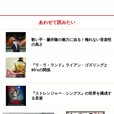
です。
――そして、1994年に第10期P-MODELのメンバーとし
あわせて読みたい
て、元DADA～4Dの小西健司さんと加入されましたが、
参加のいきさつは？ P-MODELのデビューは79年なん
で、当然後から聴かれたのだと思いますが、加入前から
歌い手・藤井隆の魅力に迫る！侮れない音楽性
の高さ
P-MODELはよく聴かれていたんでしょうか？
P-MODEL参加への経緯は小西さんにネットでナンパされ
『ラ・ラ・ランド』ライアン・ゴズリングと
ました。P-MODELの名前はもちろん知っていましたが、
80'sの関係
実は当時あまり聴いていませんでした。「美術館であっ
た人だろ」は、ヒカシューの曲だと思っていたくらいで
すから（笑）ですが、随分後のアルバム『P-MODEL』
『ストレンジャー・シングス』の世界を構成す
『BigBody』はよく聴いていました。不思議な話なんで
る音楽
すが、僕がP-MODELに加入する話など全く無い時から、
何故か練習していたんですよ（笑）ライヴの。あてぶり