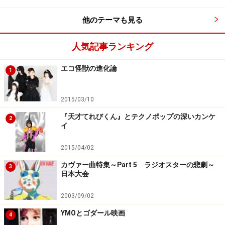
他のテーマも見る
人気記事ランキング
エコ怪獣の進化論
1
2015/03/10
『天才てれびくん』とテクノポップの深いカンケ
2
イ
2015/04/02
カヴァー曲特集～Part 5 ラジオスターの悲劇～
3
日本大会
2003/09/02
YMOとゴダール映画
4