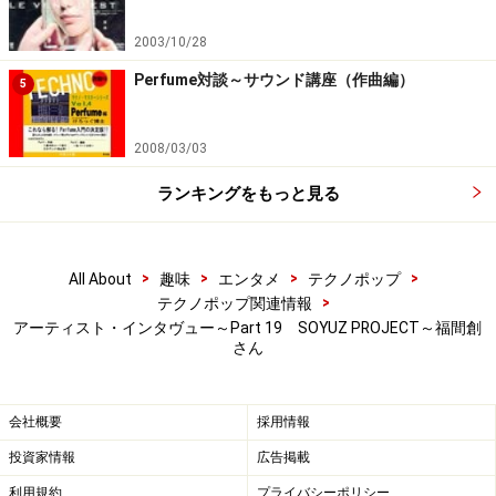
2003/10/28
Perfume対談～サウンド講座（作曲編）
5
2008/03/03
ランキングをもっと見る
>
>
>
>
All About
趣味
エンタメ
テクノポップ
>
テクノポップ関連情報
アーティスト・インタヴュー～Part 19 SOYUZ PROJECT～福間創
さん
会社概要
採用情報
投資家情報
広告掲載
利用規約
プライバシーポリシー