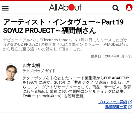
アーティスト・インタヴュー～Part 19
SOYUZ PROJECT～福間創さん
デビュー・アルバム『Electtrico Strada』を1月21日にリリースしたばか
りのSOYUZ PROJECTの福間創さんに直撃インタヴュー！ P-MODEL時代
から現在に至る濃～いお話をして頂きました。
更新日：
2004年01月17日
四方 宏明
テクノポップ ガイド
テクノポップを中心としたレコード蒐集癖からPOP ACADEMY
を1997年に設立。2016年に『共産テクノ ソ連編』を出版。さ
らに、プロダクトリサーチャーとして、商品、サービス、教育
にわたる幅広い業種において開発コンサルティングに従事。
Twitter（hiroaki4kata）も随時更新。
プロフィール詳細
執筆記事一覧