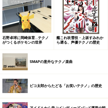
まで。その後加入が決まったのですが、それほどビビル
こともなく「あ、やっぱり人生そうなってたんだ」と。
ヤプーズに加入したのも不思議な話があるんですが、
あ、このままだと違う次元の話になりそうです（笑）。
※記事内容は執筆時点のものです。最新の内容をご確認くださ
石野卓球に岡崎体育…テクノ
艦これ吹雪役・上坂すみれか
い。
がつくるポケモンの世界
ら遡る、声優テクノの歴史
次のページへ
1
/
5
SMAPの意外なテクノ楽曲
ピコ太郎からたどる「お笑いテクノ」の歴史
アイドルから学ぶインディーズバンド運営の戦