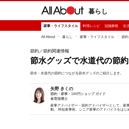
暮らし
家事・ライフスタイル
料理レシピ
冠婚葬祭
生
All About
暮らし
家事・ライフスタイル
節約
節約
／節約関連情報
節水グッズで水道代の節約
節水・水道代の節約につながる節水グッズのご紹介します。
矢野 きくの
節約・家事・100円ショップ ガイド
食育指導士
家事アドバイザー・節約アドバイザーとして、家事
動。 時短家事術、シニア家事のアドバイスをはじ
ス削減をテーマにした講演など【著書】シンプル