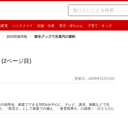
活家電
ハンドメイド
妊娠・出産
育児・赤ちゃん
子育て・キッズ
節約関連情報
節水グッズで水道代の節約
(2ページ目)
更新日：2009年12月13日
の効率化、家庭でできるSDGsを中心に、テレビ、講演、連載などで活
め、「防災士」として家庭での備え、「食育指導士」の資格も持ち食品ロ
...続きを読む
ライフの節約リスト（講談社）他。