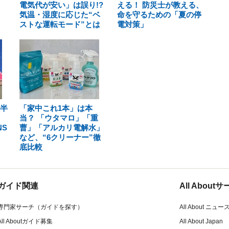
電気代が安い」は誤り!?
える！ 防災士が教える、
気温・湿度に応じた“ベ
命を守るための「夏の停
ストな運転モード”とは
電対策」
上半
「家中これ1本」は本
！
当？ 「ウタマロ」「重
S
曹」「アルカリ電解水」
など、“6クリーナー”徹
底比較
ガイド関連
All Abou
専門家サーチ（ガイドを探す）
All About ニュー
All Aboutガイド募集
All About Japan