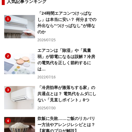
人気記事ランキング
「24時間エアコンつけっぱな
1
し」は本当に安い？ 何分までの
外出なら“つけっぱなし”が得な
のか
2026/07/25
エアコンは「除湿」や「風量
2
弱」が節電になるは誤解？冷房
の電気代を正しく節約するに
は…
2022/07/16
「冷房効率が激落ちする家」の
3
共通点とは？ 電気代をムダにし
ない「見直しポイント」8つ
2025/07/30
炊飯に失敗……ご飯のリカバリ
4
ー方法やアレンジレシピとは？
【家事のプロが解説】