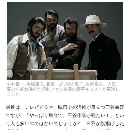
中井貴一､寺脇康文､相島一之､堀内敬子､生瀬勝久。人気、
実力を兼ね備えた演劇ファン垂涎の豪華キャストが実現し
ました
最近は、テレビドラマ、映画での活躍が目立つ三谷幸喜
ですが、「やっぱり舞台で、三谷作品が観たい！」とい
う人も多いのではないでしょうか? 三谷が旗揚げした