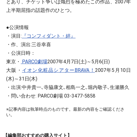
とあり、チケット争いは熾烈を極めたこの作品、2007年
上半期屈指の話題作のひとつ。
●公演情報
・演目:
『コンフィダント・絆』
・作、演出:三谷幸喜
・公演日時：
東京・
PARCO劇場
2007年4月7日(土)～5月6(日)
大阪・
イオン化粧品シアターBRAVA！
2007年5月10日
(木)～31日(木)
・出演:中井貴一､寺脇康文､相島一之､堀内敬子､生瀬勝久
・問い合わせ: PARCO劇場 03-3477-5858
※記事内容は執筆時点のものです。最新の内容をご確認くださ
い。
【編集部おすすめの購入サイト】