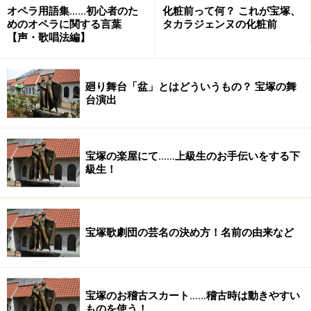
オペラ用語集……初心者のた
化粧前って何？ これが宝塚、
めのオペラに関する言葉
タカラジェンヌの化粧前
【声・歌唱法編】
廻り舞台「盆」とはどういうもの？ 宝塚の舞
台演出
宝塚の楽屋にて……上級生のお手伝いをする下
級生！
宝塚歌劇団の芸名の決め方！名前の由来など
宝塚のお稽古スカート……稽古時は動きやすい
ものを使う！