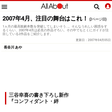
2007年4月、注目の舞台はこれ！
(2ページ目)
1ヵ月の最高観劇本数を突破してしまいそう…。そんなうれしい困惑をす
るくらい、2007年4月は必見の作品ぞろい。その中でもとくにガイドが注
目している2作品をご紹介します。
更新日：
2007年04月05日
長谷川 あや
三谷幸喜の書き下ろし新作
『コンフィダント・絆