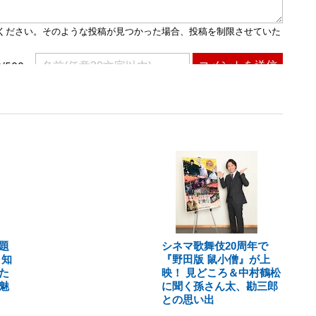
題
シネマ歌舞伎20周年で
く知
『野田版 鼠小僧』が上
た
映！ 見どころ＆中村鶴松
魅
に聞く孫さん太、勘三郎
との思い出