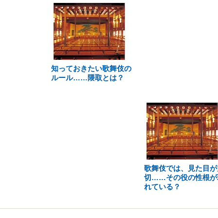
知っておきたい歌舞伎の
ルール……隈取とは？
歌舞伎では、見た目が
切……その役の性根が
れている？