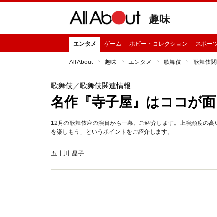
趣味
エンタメ
ゲーム
ホビー・コレクション
スポー
All About
趣味
エンタメ
歌舞伎
歌舞伎関
歌舞伎
／歌舞伎関連情報
名作『寺子屋』はココが面
12月の歌舞伎座の演目から一幕、ご紹介します。上演頻度の
を楽しもう」というポイントをご紹介します。
五十川 晶子