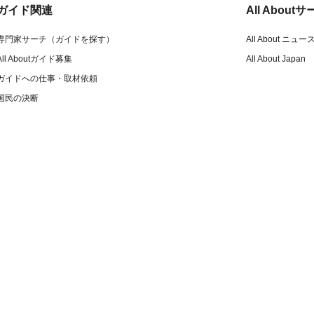
ガイド関連
All Abou
専門家サーチ（ガイドを探す）
All About ニュー
All Aboutガイド募集
All About Japan
ガイドへの仕事・取材依頼
国民の決断