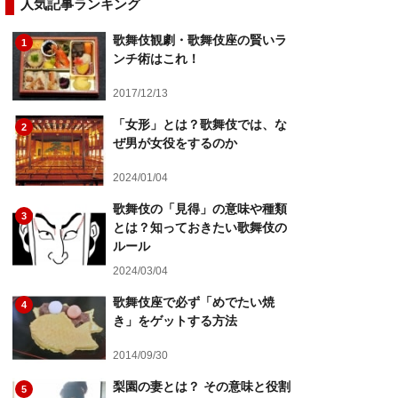
人気記事ランキング
歌舞伎観劇・歌舞伎座の賢いラ
1
ンチ術はこれ！
2017/12/13
「女形」とは？歌舞伎では、な
2
ぜ男が女役をするのか
2024/01/04
歌舞伎の「見得」の意味や種類
3
とは？知っておきたい歌舞伎の
ルール
2024/03/04
歌舞伎座で必ず「めでたい焼
4
き」をゲットする方法
2014/09/30
梨園の妻とは？ その意味と役割
5