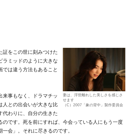
た証をこの世に刻みつけた
ピラミッドのように大きな
画では違う方法もあること
妻は、浮世離れした美しさを感じさ
出来事もなく、ドラマチッ
せます
は人との出会いが大きな比
（C）2007「象の背中」製作委員会
す代わりに、自分の生きた
るのです。死を前にすれば、今会っている人にもう一度
期一会」。それに尽きるのです。