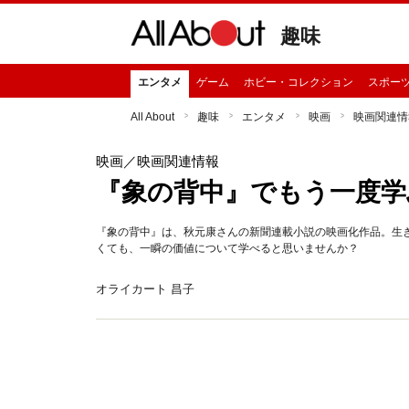
趣味
エンタメ
ゲーム
ホビー・コレクション
スポー
All About
趣味
エンタメ
映画
映画関連情
映画
／映画関連情報
『象の背中』でもう一度学
『象の背中』は、秋元康さんの新聞連載小説の映画化作品。生
くても、一瞬の価値について学べると思いませんか？
オライカート 昌子