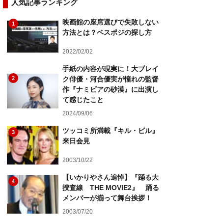
人気記事ランキング
映画館の座席選びで失敗しない
1
方法とは？ベスポジの探し方
2022/02/02
手紙の内容が現実に！大ブレイ
2
ク俳優・河合優実が憧れの監督
作『ナミビアの砂漠』に出演し
て感じたこと
2024/09/06
ツッコミ所満載『キル・ビル』
3
来日会見
2003/10/22
【いかりやさん追悼】『踊る大
4
捜査線 THE MOVIE2』 踊る
メンバーが揃って舞台挨拶！
2003/07/20