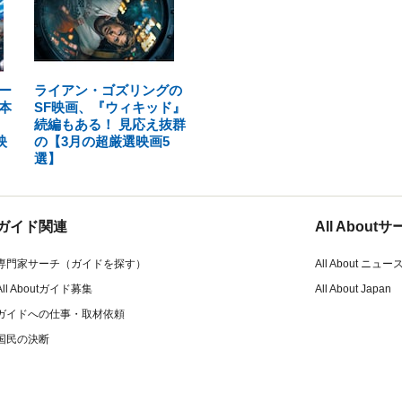
ー
ライアン・ゴズリングの
本
SF映画、『ウィキッド』
続編もある！ 見応え抜群
映
の【3月の超厳選映画5
選】
ガイド関連
All Abou
専門家サーチ（ガイドを探す）
All About ニュー
All Aboutガイド募集
All About Japan
ガイドへの仕事・取材依頼
国民の決断