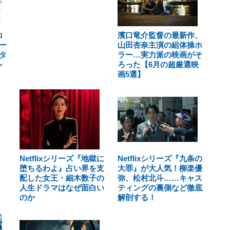
コ
濱口竜介監督の最新作、
ー
山田杏奈主演の組体操ホ
タ
ラー…実力派の映画がそ
レ
ろった【6月の超厳選映
画5選】
Netflixシリーズ『地獄に
Netflixシリーズ『九条の
堕ちるわよ』占い界を支
大罪』が大人気！柳楽優
配した女王・細木数子の
弥、松村北斗……キャス
人生ドラマはなぜ面白い
ティングの裏側など徹底
のか
解剖する！