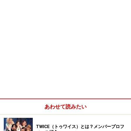
ドンヒョクは札付きのワル。普段はこぼれる笑顔が印象
的なキム・レウォンですが、本作では挑発的な眼光が見
る人の心に強く訴えます。アクションも存分に披露し、
強い男・キム・レウォンの色香を全編で堪能することが
できるでしょう。
そして、タイトルからはひたすらハードボイルドな男の
映画のようにも思えますが、誘拐されたドンヒョクが命
を引き換えに要求されたものが「勉強」であるあたり
は、実はかなりのコメディ。受験勉強が熾烈なことで知
られる韓国社会のシニカルな描写が隠れテーマだったり
もするのです。
あわせて読みたい
■ストーリー
誰もが“ワル”と恐れる超不良青年のドンヒョク。ある
日、謎のシンジケートによって突如誘拐され見知らぬ廃
TWICE（トゥワイス）とは？メンバープロフ