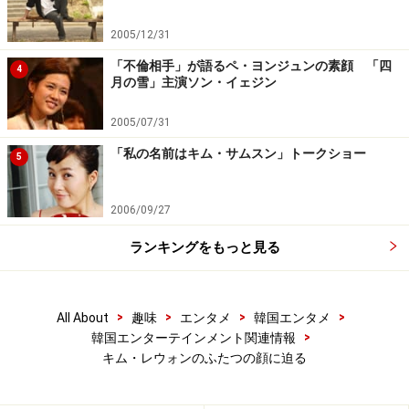
2005/12/31
「不倫相手」が語るペ・ヨンジュンの素顔 「四
4
月の雪」主演ソン・イェジン
2005/07/31
「私の名前はキム・サムスン」トークショー
5
2006/09/27
ランキングをもっと見る
>
>
>
>
All About
趣味
エンタメ
韓国エンタメ
>
韓国エンターテインメント関連情報
キム・レウォンのふたつの顔に迫る