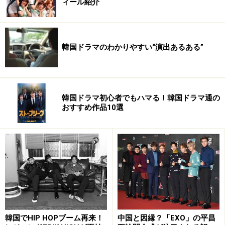
ィール紹介
校で目を覚ました彼が、命と引換えに要求されたもの。
それは、身代金でもリンチでもなく、なんと警察官採用
試験のための受験勉強だった！ やがて、組織が派遣し
た“先生”による死と隣り合わせの教育を経て熾烈な受験
韓国ドラマのわかりやすい“演出あるある”
戦争を見事勝ち抜いた彼は、凶悪犯罪担当の刑事にな
る。しかし、第２の人生をスタートさせ、不良時代には
あり得なかった家族や同僚、社会に対する愛情に目覚め
韓国ドラマ初心者でもハマる！韓国ドラマ通の
始めた彼に組織から思いもよらぬ命令が……。シンジケー
おすすめ作品10選
ト、そして警察組織の狭間で生きざるを得ない彼に、果
たしてまっとうな正義の使者として生き続けるための起
死回生のチャンスはあるのか!?
■12月２日（土）よりシネマート六本木でロードショー
次ページ
は、キム・レウォンの原点に迫る2000年の作
品、『プライベートレッスン』をご紹介します。
韓国でHIP HOPブーム再来！
中国と因縁？「EXO」の平昌