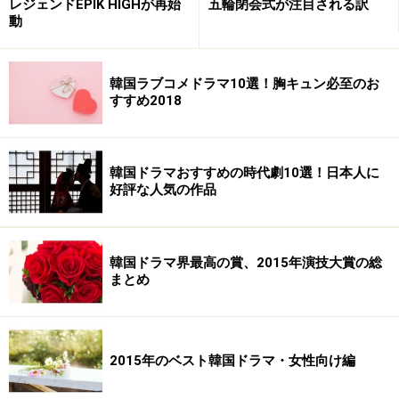
レジェンドEPIK HIGHが再始
五輪閉会式が注目される訳
※記事内容は執筆時点のものです。最新の内容をご確認くださ
動
い。
韓国ラブコメドラマ10選！胸キュン必至のお
次のページへ
1
/
3
すすめ2018
韓国ドラマおすすめの時代劇10選！日本人に
好評な人気の作品
韓国ドラマ界最高の賞、2015年演技大賞の総
まとめ
2015年のベスト韓国ドラマ・女性向け編