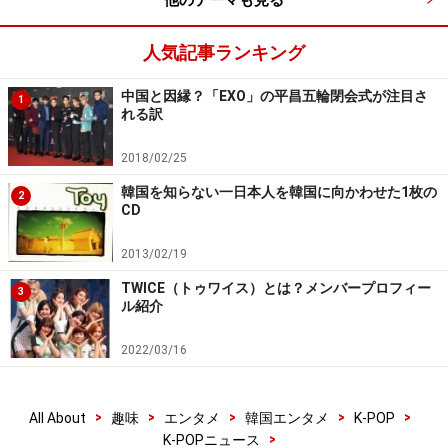
他のテーマも見る
この曲で日本人メンバーのサナが歌う「シャシャシャ
人気記事ランキング
（shy shy shy）」という箇所が可愛いと話題になり、韓
国では多くの人がその振付を真似てSNSに投稿するな
中国と因縁？「EXO」の平昌五輪閉会式が注目さ
1
ど、大流行となり、大ヒットと共に一気に知名度を高め
れる訳
ました。
2018/02/25
続いて半年後の同年10月24日、3rdミニアルバム
韓国を知らない一日本人を韓国に向かわせた1枚の
2
CD
「TWICEcoaster：LANE1」をリリース。活動曲『TT』
における、泣き顔の絵文字を示す振り付けの“ＴＴポー
2013/02/19
ズ”が流行り、人気が決定的に。日本でもモデルが真似を
TWICE（トゥワイス）とは？メンバープロフィー
3
するなど、女子中高生の間で話題となり始めました。
ル紹介
2022/03/16
翌2017年6月28日には、ベストアルバム「#TWICE」を
リリースし日本デビュー。2017年10月18日、日本限定の
1stシングル「One More Time」をリリース。『第50回オ
>
>
>
>
>
All About
趣味
エンタメ
韓国エンタメ
K-POP
>
K-POPニュース
リコン年間ランキング2017』によると、「アーティスト