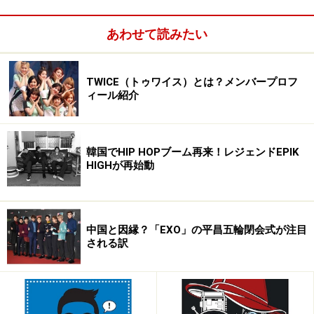
あわせて読みたい
TWICE（トゥワイス）とは？メンバープロフ
ィール紹介
韓国でHIP HOPブーム再来！レジェンドEPIK
HIGHが再始動
TWICEとは？
TWICE（韓国語ハングル表記：
中国と因縁？「EXO」の平昌五輪閉会式が注目
&#53944;&#50752;&#51060;&#49828;）を簡単に紹介す
される訳
ると、以下になります。
・2015年サバイバル形式のオーディション番組から結成
・日本人3人、韓国人5人、台湾人1人からなる多国籍ガ