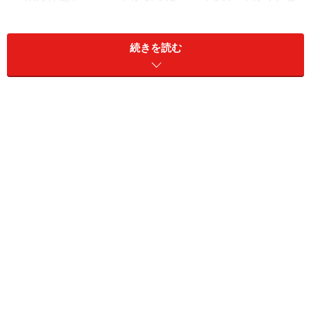
のようなグループなのか、メンバーのプロフィール、人
気の秘密、今後の活動などについてご紹介します。
続きを読む
【目次】
・
TWICEとは？
・
TWICEの歴史
・
TWICEメンバーの名前とプロフィール
・
TWICEの曲
・
TWICEのアルバム
・
TWICEの今後のスケジュール
・
TWICEの公式SNS
・
TWICEのもっと知りたい小ネタ