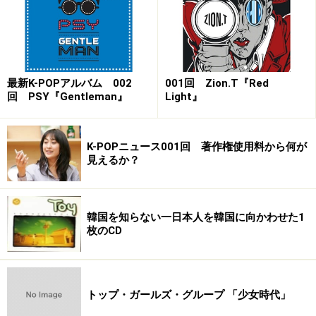
ールズグループ
・デビュー半年で、韓国で人気No.1ガールズグループに
・日本でも「TTポーズ」が中高生を中心に人気に
最新K-POPアルバム 002
001回 Zion.T『Red
TWICEは、韓国の大手音楽事務所JYPエンターテイメン
回 PSY『Gentleman』
Light』
トの練習生16人がデビューをかけて競うというサバイバ
ル形式のオーディションTV企画「SIXTEEN」を通じて生
まれました。
K-POPニュース001回 著作権使用料から何が
見えるか？
この番組は韓国の音楽ケーブルテレビMnetで2015年5月
5日から7月7日にかけて放送され、歌やダンスに留まら
韓国を知らない一日本人を韓国に向かわせた1
ず、人間性なども図る様々なミッションをこなし選ば
枚のCD
れ、5人の韓国人に、日本人メンバー3人（ミナ・サナ・
モモの頭文字から「ミサモ」と呼ばれる）と、台湾人1
人という多国籍メンバーが決定。そのため、公式サイト
トップ・ガールズ・グループ 「少女時代」
などではK-POPという言い方ではなく、アジア発のガー