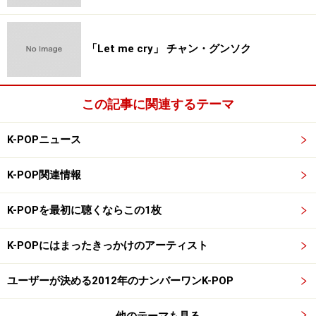
ルズグループ、と記されています。
グループ名の意味は「いい音楽で一度、素晴らしいパフ
「Let me cry」 チャン・グンソク
ォーマンスで二度魅了させる」であると番組内で発表さ
れています。
この記事に関連するテーマ
TWICEの歴史
K-POPニュース
2015年10月20日、1stミニアルバム『THE STORY
K-POP関連情報
BEGINS』でデビュー。活動曲は『Like OOH-AHH』（活
動曲とは、シングル曲のように、アルバムのプロモーシ
K-POPを最初に聴くならこの1枚
ョンとしてTVなどで披露される曲のこと）。
K-POPにはまったきっかけのアーティスト
大ブレイクのきっかけとなったのは、翌2016年4月25日
にリリースした2ndミニアルバム「PAGE TWO」の活動
ユーザーが決める2012年のナンバーワンK-POP
曲『CHEER UP』。