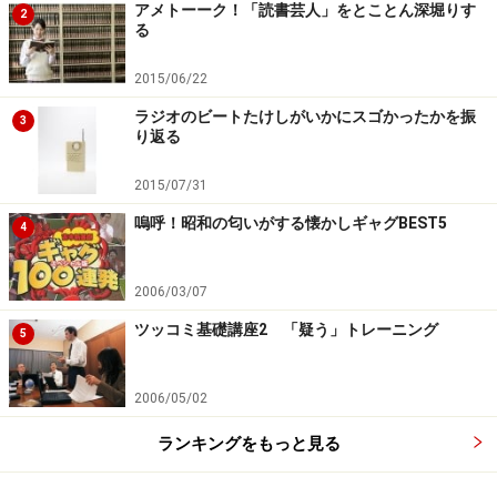
アメトーーク！「読書芸人」をとことん深堀りす
2
る
2015/06/22
ラジオのビートたけしがいかにスゴかったかを振
3
り返る
2015/07/31
嗚呼！昭和の匂いがする懐かしギャグBEST5
4
2006/03/07
ツッコミ基礎講座2 「疑う」トレーニング
5
2006/05/02
ランキングをもっと見る