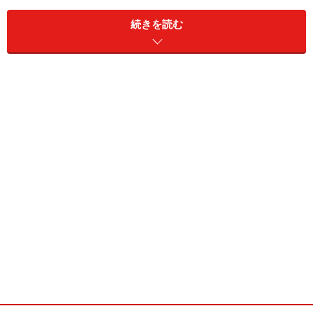
続きを読む
まずは、渡辺アナにとっても最大のライバル的存在だっ
たと言われる、TBSの安住紳一郎アナから。今さら紹介
するまでもないスーパーメジャー・アナ。レギュラーも
テレビ４本、ラジオ１本の超売れっ子で、「いつフリー
になるの？」とあまりにも言われ続け、その突っ込み自
体が飽きられてしまったほど。
局アナ時代から、ずっとフリー転身のことを聞かれ続け
て、実際にフリーになった局アナと言えば、最近では福
澤朗、時代を遡ると逸見政孝(故)、古館伊知郎らが思い
浮かびますが、彼らと安住アナの大きな違いと言えば
「いまだ独身」ということでしょう。