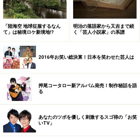
無責任な一ファンとして言わせてもらえば「いい加減、
フリーになったら？」と思う今日この頃。ただ、その点
については、外野からとやかく言われる以前に、当人が
「陸海空 地球征服するなん
明治の落語家から又吉まで続
いちばん深く考えてるでしょうから、我々はその時期が
て」は秘境ロケ新境地!?
く「芸人小説家」の系譜
来るのを楽しみにしながら、気長に待っていくことにし
ましょう。
2016年お笑い総決算！日本を笑わせた芸人は
次のページ
では、ポスト・カズをご紹介します。
押尾コータロー新アルバム発売！制作秘話を語
※記事内容は執筆時点のものです。最新の内容をご確認くださ
る
い。
次のページへ
1
/
2
あなたのツボを優しく刺激するスゴ得の「お笑
いTV」