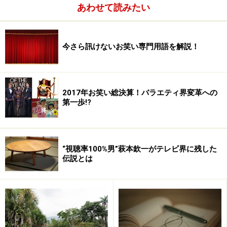
若くして結婚することの多いアナウンサーの世界で、33
あわせて読みたい
歳になっても独身というのは、それだけでも希少価値が
高いわけで。渡辺アナが既婚となっただけに、ますます
人気独占状態に拍車がかかってしまいました。
今さら訊けないお笑い専門用語を解説！
2017年お笑い総決算！バラエティ界変革への
第一歩!?
“視聴率100%男”萩本欽一がテレビ界に残した
伝説とは