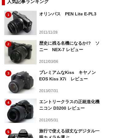
人気記事ランキング
オリンパス PEN Lite E-PL3
1
2011/11/28
歴史に残る名機になるか!? ソ
2
ニー NEX-7 レビュー
2012/03/06
プレミアムなKiss キヤノン
3
EOS Kiss X7i レビュー
2013/07/31
エントリークラスの正統進化機
4
ニコン D3200 レビュー
2012/05/31
旅行で使える頑丈なデジタル一
5
眼カメラを選ぶ