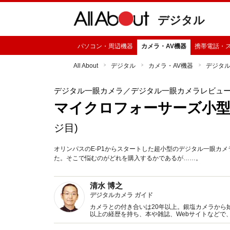
デジタル
パソコン・周辺機器
カメラ・AV機器
携帯電話・
All About
デジタル
カメラ・AV機器
デジタ
デジタル一眼カメラ
／デジタル一眼カメラレビュ
マイクロフォーサーズ小
ジ目)
オリンパスのE-P1からスタートした超小型のデジタル一眼カメラ
た。そこで悩むのがどれを購入するかであるが……。
清水 博之
デジタルカメラ ガイド
カメラとの付き合いは20年以上。銀塩カメラから
以上の経歴を持ち、本や雑誌、Webサイトなどで
ラの良さもまだまだ捨てがたく、両方の動向をウ