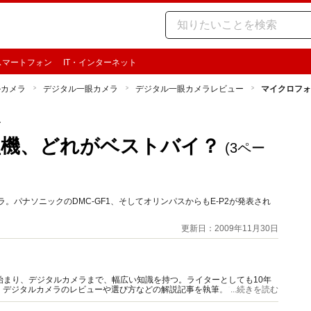
スマートフォン
IT・インターネット
ルカメラ
デジタル一眼カメラ
デジタル一眼カメラレビュー
マイクロフォ
ー
型機、どれがベストバイ？
(3ペー
。パナソニックのDMC-GF1、そしてオリンパスからもE-P2が発表され
更新日：2009年11月30日
始まり、デジタルカメラまで、幅広い知識を持つ。ライターとしても10年
、デジタルカメラのレビューや選び方などの解説記事を執筆。フィルムカメ
...続きを読む
ォッチし続けている。