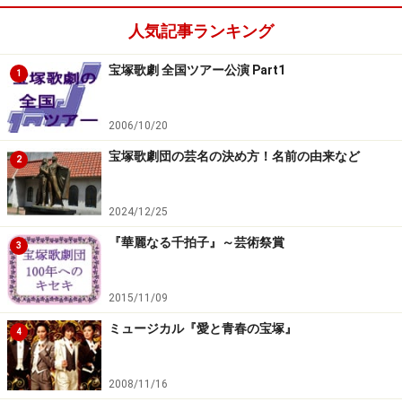
人気記事ランキング
宝塚歌劇 全国ツアー公演 Part1
1
2006/10/20
宝塚歌劇団の芸名の決め方！名前の由来など
2
2024/12/25
『華麗なる千拍子』～芸術祭賞
3
2015/11/09
ミュージカル『愛と青春の宝塚』
4
2008/11/16