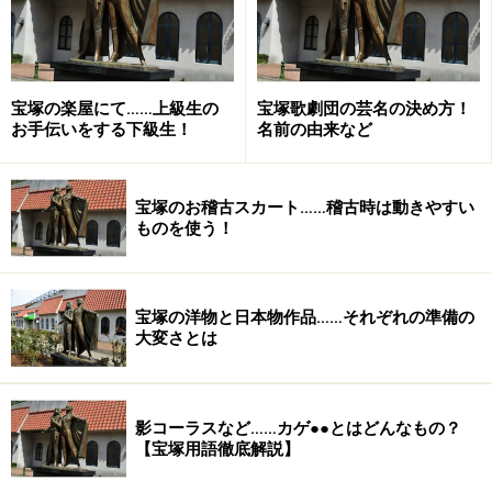
宝塚の楽屋にて……上級生の
宝塚歌劇団の芸名の決め方！
お手伝いをする下級生！
名前の由来など
宝塚のお稽古スカート……稽古時は動きやすい
ものを使う！
宝塚の洋物と日本物作品……それぞれの準備の
大変さとは
影コーラスなど……カゲ●●とはどんなもの？
【宝塚用語徹底解説】