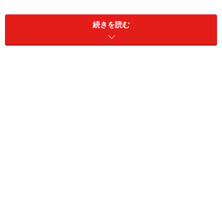
Amazonで宝塚の DVD をチェック！
続きを読む
楽天市場で宝塚の CD・DVD をチェック！