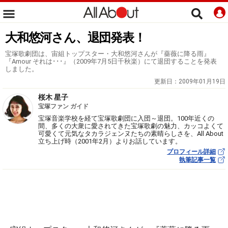
大和悠河さん、退団発表！
宝塚歌劇団は、宙組トップスター・大和悠河さんが『薔薇に降る雨』
『Amour それは･･･』（2009年7月5日千秋楽）にて退団することを発表
しました。
更新日：
2009年01月19日
桜木 星子
宝塚ファン ガイド
宝塚音楽学校を経て宝塚歌劇団に入団～退団。100年近くの
間、多くの大衆に愛されてきた宝塚歌劇の魅力、カッコよくて
可愛くて元気なタカラジェンヌたちの素晴らしさを、All About
立ち上げ時（2001年2月）よりお話しています。
プロフィール詳細
執筆記事一覧