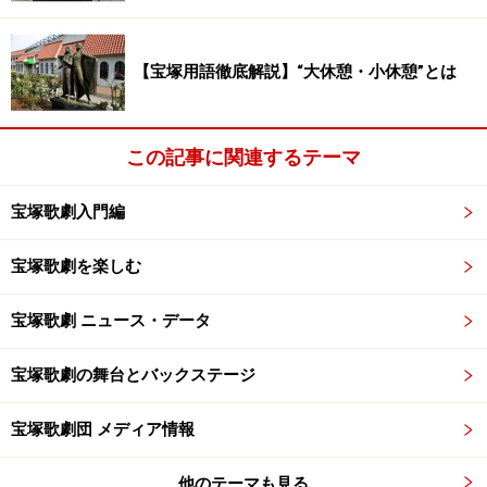
ロマンチック・レビュー『Amour それは･･･』
・4月17日（金）～5月18日（月） 宝塚大劇場
【宝塚用語徹底解説】“大休憩・小休憩”とは
・6月5日（金）～7月5日（日） 東京宝塚劇場
関連記事
■
宝塚歌劇団トップスターの変遷
この記事に関連するテーマ
※記事内容は執筆時点のものです。最新の内容をご確認くださ
い。
宝塚歌劇入門編
宝塚歌劇を楽しむ
【編集部おすすめの購入サイト】
宝塚歌劇 ニュース・データ
Amazonで宝塚の DVD をチェック！
宝塚歌劇の舞台とバックステージ
楽天市場で宝塚の CD・DVD をチェック！
宝塚歌劇団 メディア情報
他のテーマも見る