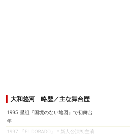
大和悠河 略歴／主な舞台歴
1995
星組『国境のない地図』で初舞台
年
1997
『EL DORADO』＊新人公演初主演