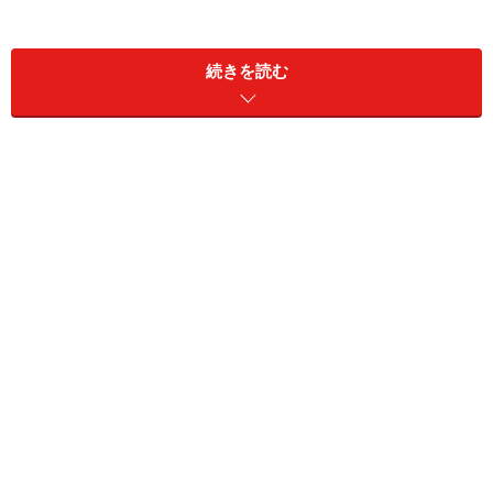
年
『ワン・モア・タイム！』＊バウホール初主演
続きを読む
（成瀬こうきとのＷ主演）
1998
『シンデレラロック』＊単独初主演
年
1999
『十二夜』オーシーノー公爵
年
2000
『更に狂はじ』観世元雅
年
2002
『ガイズ＆ドールズ』ネイサン・デトロイト
年
2003
『雨に唄えば』コズモ・ブラウン
年
2004
『THE LAST PARTY～S.Fitzgerald’s last day～』