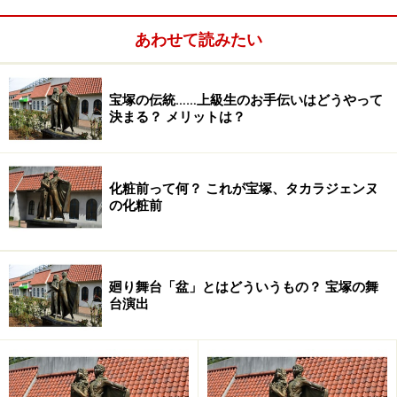
年
YAMATO（スコット）
2006
『不滅の恋人たちへ』アルフレッド･ミュッセ
あわせて読みたい
年
『維新回天・竜馬伝！』中岡慎太郎
宝塚の伝統……上級生のお手伝いはどうやって
決まる？ メリットは？
2007
『Ａ／Ｌ』ラウル･バラン
年
『バレンシアの熱い花』フェルナンド・デルバレ
化粧前って何？ これが宝塚、タカラジェンヌ
ス
の化粧前
2008
『黎明の風』ダグラス・マッカーサー
年
廻り舞台「盆」とはどういうもの？ 宝塚の舞
『雨に唄えば』ドン・ロックウッド
台演出
『Paradise Prince』スチュアート・グリーン・メ
ンフィールド