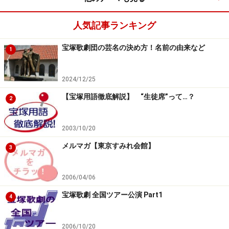
人気記事ランキング
宝塚歌劇団の芸名の決め方！名前の由来など
1
2024/12/25
【宝塚用語徹底解説】 “生徒席”って…？
2
2003/10/20
メルマガ【東京すみれ会館】
3
2006/04/06
宝塚歌劇 全国ツアー公演 Part1
4
2006/10/20