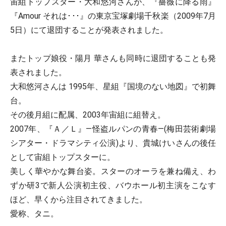
宙組トップスター・大和悠河さんが、『薔薇に降る雨』
『Amour それは･･･』の東京宝塚劇場千秋楽（2009年7月
5日）にて退団することが発表されました。
またトップ娘役・陽月 華さんも同時に退団することも発
表されました。
大和悠河さんは 1995年、星組『国境のない地図』で初舞
台。
その後月組に配属、2003年宙組に組替え。
2007年、『Ａ／Ｌ』―怪盗ルパンの青春―(梅田芸術劇場
シアター・ドラマシティ公演)より、貴城けいさんの後任
として宙組トップスターに。
美しく華やかな舞台姿。スターのオーラを兼ね備え、わ
ずか研3で新人公演初主役、バウホール初主演をこなす
ほど、早くから注目されてきました。
愛称、タニ。