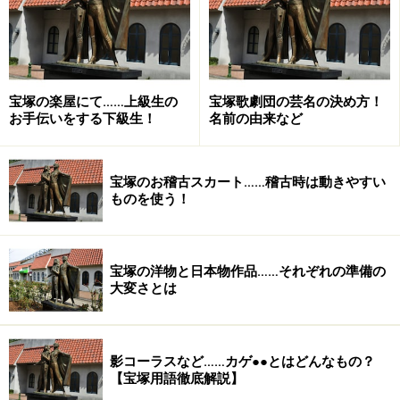
宝塚の楽屋にて……上級生の
宝塚歌劇団の芸名の決め方！
お手伝いをする下級生！
名前の由来など
宝塚のお稽古スカート……稽古時は動きやすい
ものを使う！
宝塚の洋物と日本物作品……それぞれの準備の
大和悠河 退団までの出演情報
大変さとは
『外伝 ベルサイユのばら －アンドレ編－』
『ダンシング・フォー・ユー』
影コーラスなど……カゲ●●とはどんなもの？
・2月1日（日）～2月23日（月） 中日劇場
【宝塚用語徹底解説】
ミュージカル・ロマン『薔薇に降る雨』