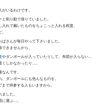
人がいるわけです。
ーと割り勘で借りていました。
し入れで戴いたものをちょこっと入れる程度。
ど。
おばさんが毎日やって下さいました。
除できませんから。
李
やダンボールが入っていたりして、布団が入らない…
置くしかなかったり…。
量なんです。
れ、ダンボールにも色んなものを。
枕”まで持参する人もいますから。
れました。
団に運ぶ…。