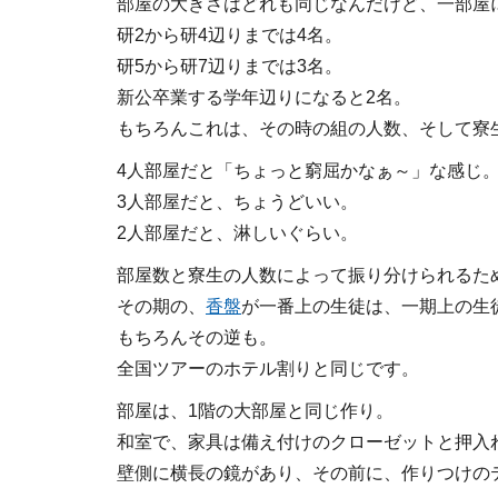
部屋の大きさはどれも同じなんだけど、一部屋
研2から研4辺りまでは4名。
研5から研7辺りまでは3名。
新公卒業する学年辺りになると2名。
もちろんこれは、その時の組の人数、そして寮
4人部屋だと「ちょっと窮屈かなぁ～」な感じ
3人部屋だと、ちょうどいい。
2人部屋だと、淋しいぐらい。
部屋数と寮生の人数によって振り分けられるた
その期の、
香盤
が一番上の生徒は、一期上の生
もちろんその逆も。
全国ツアーのホテル割りと同じです。
部屋は、1階の大部屋と同じ作り。
和室で、家具は備え付けのクローゼットと押入
壁側に横長の鏡があり、その前に、作りつけの