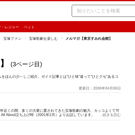
ツ・レジャー
ペット
宝塚ファン
宝塚歌劇を楽しむ
メルマガ【東京すみれ会館】
】
(3ページ目)
をほんの少～しご紹介。ガイド記事とは“ひと味”違って“ひとクセ”あるコ
更新日：2006年04月06日
0年近くの間、多くの大衆に愛されてきた宝塚歌劇の魅力、カッコよくて可
 About立ち上げ時（2001年2月）よりお話しています。
...続きを読む