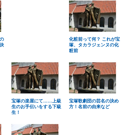
の
化粧前って何？ これが宝
決
塚、タカラジェンヌの化
粧前
宝塚の楽屋にて……上級
宝塚歌劇団の芸名の決め
生のお手伝いをする下級
方！名前の由来など
生！