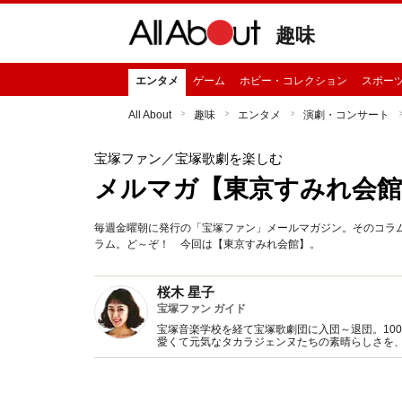
趣味
エンタメ
ゲーム
ホビー・コレクション
スポー
All About
趣味
エンタメ
演劇・コンサート
宝塚ファン
／宝塚歌劇を楽しむ
メルマガ【東京すみれ会館
毎週金曜朝に発行の「宝塚ファン」メールマガジン。そのコラム
ラム。ど～ぞ！ 今回は【東京すみれ会館】。
桜木 星子
宝塚ファン ガイド
宝塚音楽学校を経て宝塚歌劇団に入団～退団。10
愛くて元気なタカラジェンヌたちの素晴らしさを、All