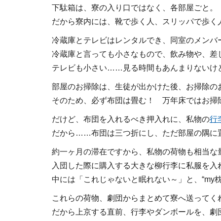
下駄箱は、寮の入り口ではなく、各部屋ごと。
だから寮内には、靴で歩く人、スリッパで歩く
冷蔵庫とテレビはレンタルでき、同室のメンバ
冷蔵庫と言っても小さなもので、飲み物や、差
テレビも小さい……見る時間もあんまりないけ
部屋のお掃除は、生徒が出かけた後、お掃除の
そのため、必ず布団は畳む！ 万年床ではお掃
だけど、布団を入れるべき押入れに、私物の
行
だから……布団は三つ折にし、ただ部屋の隅に
約一ヶ月の滞在ですから、私物の荷物も相当な
入団した際に購入する大きな柳行李に私服を入
中には「これじゃないと眠れない～」と、“my
これらの荷物、劇団からまとめて寮へ送ってく
だから上京する直前、行李やダンボールを、劇