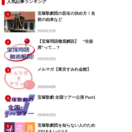
人気記事ランキング
宝塚歌劇団の芸名の決め方！名
1
前の由来など
2024/12/25
【宝塚用語徹底解説】 “生徒
2
席”って…？
2003/10/20
メルマガ【東京すみれ会館】
3
2006/04/06
宝塚歌劇 全国ツアー公演 Part1
4
2006/10/20
宝塚歌劇団を知らない人のため
5
のQ＆A レベル3