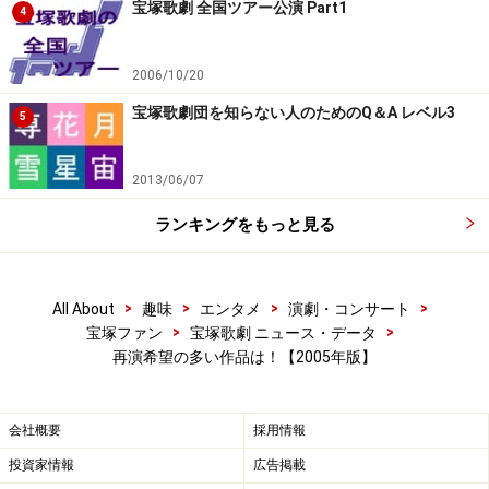
宝塚歌劇 全国ツアー公演 Part1
4
2006/10/20
宝塚歌劇団を知らない人のためのQ＆A レベル3
5
2013/06/07
ランキングをもっと見る
>
>
>
>
All About
趣味
エンタメ
演劇・コンサート
>
>
宝塚ファン
宝塚歌劇 ニュース・データ
再演希望の多い作品は！【2005年版】
会社概要
採用情報
投資家情報
広告掲載