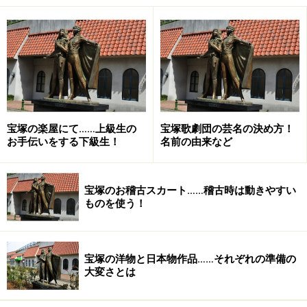
宝塚の楽屋にて……上級生の
宝塚歌劇団の芸名の決め方！
お手伝いをする下級生！
名前の由来など
宝塚のお稽古スカート……稽古時は動きやすい
ものを使う！
宝塚の洋物と日本物作品……それぞれの準備の
大変さとは