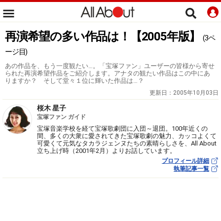
再演希望の多い作品は！【2005年版】
(3ペ
ージ目)
あの作品を、もう一度観たい…。「宝塚ファン」ユーザーの皆様から寄せ
られた再演希望作品をご紹介します。アナタの観たい作品はこの中にあ
りますか？ そして堂々１位に輝いた作品は…？
更新日：
2005年10月03日
桜木 星子
宝塚ファン ガイド
宝塚音楽学校を経て宝塚歌劇団に入団～退団。100年近くの
間、多くの大衆に愛されてきた宝塚歌劇の魅力、カッコよくて
可愛くて元気なタカラジェンヌたちの素晴らしさを、All About
立ち上げ時（2001年2月）よりお話しています。
プロフィール詳細
執筆記事一覧