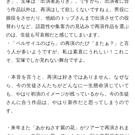
き」、宝塚は「出演者ありき」。ですから、出演者に合
う作品以外は、再演はして欲しくないですねぇ。男役に
娘役をさせたり、他組のトップさんまで出演させての役
替わりなど、話題性や集客力の見込みで再演作品を選ぶ
のは、生徒も可哀相だと感じてしまいます。
・「ベルサイユのばら」の再演のたび「またぁ？」と言
う人が多いようですが、私は素直にうれしい！これこ
そ、宝塚でしか見れない舞台ですよ。
・本音を言うと、再演は好きではありません。なぜな
ら、今の生徒さんたちがどんなに一生懸命演じていて
も、やはり初演のイメージが残っているから。今の生徒
さんに合う作品は、やはり新作だと思ってしまうので
す。
・来年また「あかねさす紫の花」がツアーで再演されま