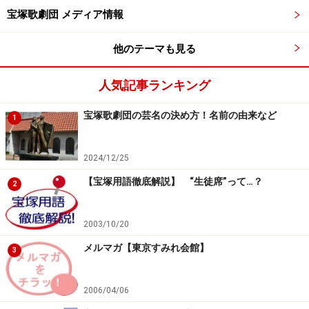
宝塚歌劇団 メディア情報
他のテーマも見る
人気記事ランキング
宝塚歌劇団の芸名の決め方！名前の由来など
1
2024/12/25
【宝塚用語徹底解説】 “生徒席”って…？
2
2003/10/20
メルマガ【東京すみれ会館】
3
2006/04/06